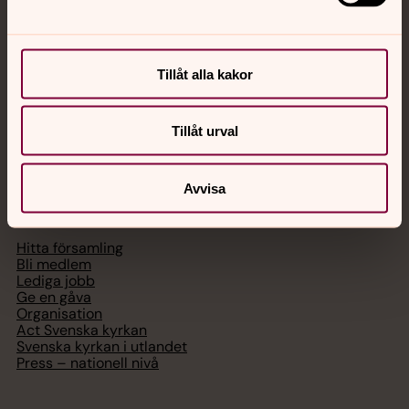
med en präst på kvällar och nätter.
Chatt
Tillåt alla kakor
Digitalt brev
Telefon 112
Tillåt urval
Avvisa
Svenska kyrkan
Hitta församling
Bli medlem
Lediga jobb
Ge en gåva
Organisation
Act Svenska kyrkan
Svenska kyrkan i utlandet
Press – nationell nivå