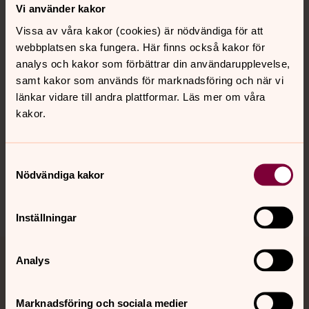
Kontakt
Vi använder kakor
Vissa av våra kakor (cookies) är nödvändiga för att
webbplatsen ska fungera. Här finns också kakor för
Kalender
analys och kakor som förbättrar din användarupplevelse,
samt kakor som används för marknadsföring och när vi
länkar vidare till andra plattformar. Läs mer om våra
Hitta snabbt
kakor.
Sociala kanaler
Samtyckesval
Nödvändiga kakor
Inställningar
Analys
Jourhavande präst
Akut samtals- och krisstöd. Prata eller chatta anonymt
Marknadsföring och sociala medier