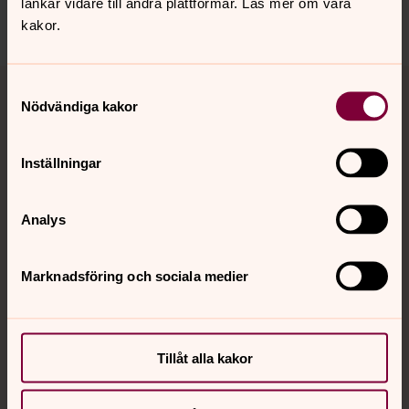
länkar vidare till andra plattformar. Läs mer om våra
Dela
kakor.
Tillbaka till toppen
Tillbaka till innehållet
Samtyckesval
Nödvändiga kakor
Kontakt
Inställningar
Analys
Kalender
Marknadsföring och sociala medier
Hitta snabbt
Tillåt alla kakor
Sociala kanaler