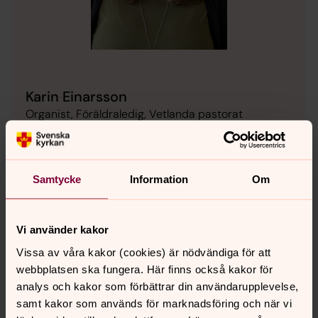
Karin Einarsson
Organist, Föräldraledig, Vetlanda pastorat
Direkt:
0383-76 37 11
karin.einarsson@svenskakyrkan.se
E-post:
Samtycke
Information
Om
Vi använder kakor
Senast ändrad 18 mars 2024
Vissa av våra kakor (cookies) är nödvändiga för att
Synpunkter eller frågor på sidans
webbplatsen ska fungera. Här finns också kakor för
innehåll?
analys och kakor som förbättrar din användarupplevelse,
samt kakor som används för marknadsföring och när vi
vetlanda.pastorat@svenskakyrkan.se