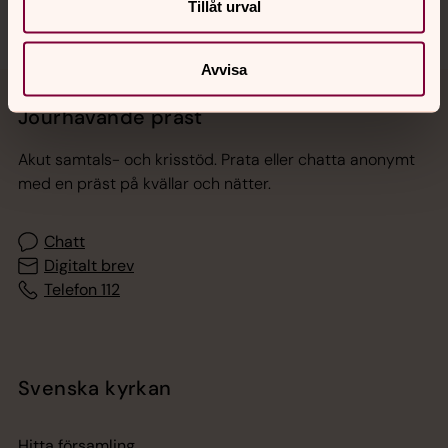
Tillåt urval
Avvisa
Jourhavande präst
Akut samtals- och krisstöd. Prata eller chatta anonymt
med en präst på kvällar och nätter.
Chatt
Digitalt brev
Telefon 112
Svenska kyrkan
Hitta församling