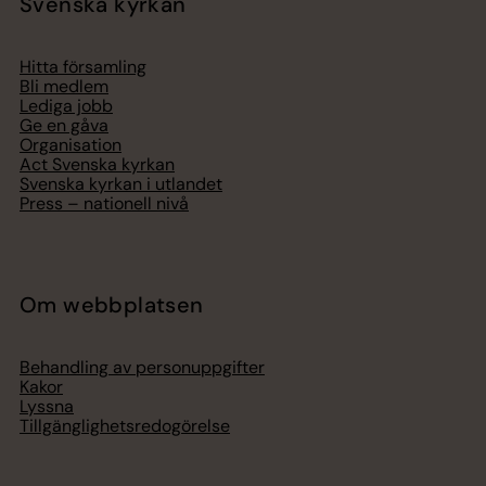
Svenska kyrkan
Hitta församling
Bli medlem
Lediga jobb
Ge en gåva
Organisation
Act Svenska kyrkan
Svenska kyrkan i utlandet
Press – nationell nivå
Om webbplatsen
Behandling av personuppgifter
Kakor
Lyssna
Tillgänglighetsredogörelse