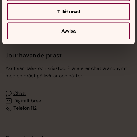
Sociala kanaler
Tillåt urval
Avvisa
Jourhavande präst
Akut samtals- och krisstöd. Prata eller chatta anonymt
med en präst på kvällar och nätter.
Chatt
Digitalt brev
Telefon 112