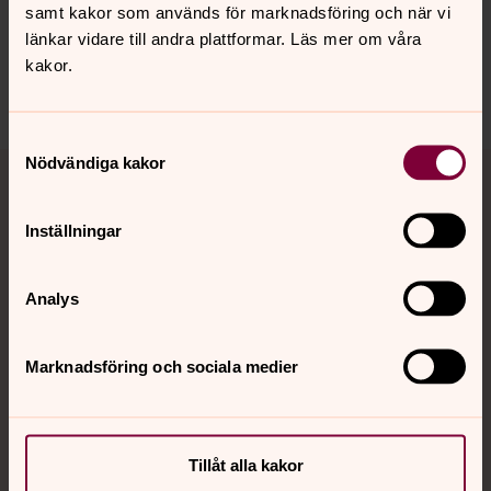
innehåll?
samt kakor som används för marknadsföring och när vi
länkar vidare till andra plattformar. Läs mer om våra
vetlanda.pastorat@svenskakyrkan.se
kakor.
Dela
Samtyckesval
Tillbaka till toppen
Tillbaka till innehållet
Nödvändiga kakor
Inställningar
Kontakt
Analys
Kalender
Marknadsföring och sociala medier
Hitta snabbt
Tillåt alla kakor