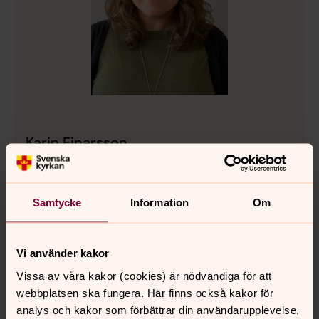
Karin Einarsson
Organist, Föräldraledig, Vetlanda pastorat
Direkt:
0383-76 37 11
karin.einarsson@svenskakyrkan.se
Samtycke
Information
Om
E-post:
Vi använder kakor
Vissa av våra kakor (cookies) är nödvändiga för att
webbplatsen ska fungera. Här finns också kakor för
Senast ändrad 24 augusti 2023
Synpunkter eller frågor på sidans
analys och kakor som förbättrar din användarupplevelse,