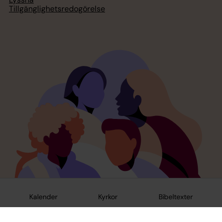
Tillgänglighetsredogörelse
Kalender
Kyrkor
Bibeltexter