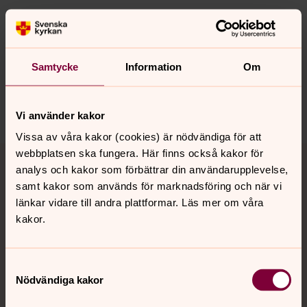
Synpunkter eller frågor på sidans
innehåll?
Samtycke
Information
Om
vetlanda.pastorat@svenskakyrkan.se
Dela
Vi använder kakor
Vissa av våra kakor (cookies) är nödvändiga för att
Tillbaka till toppen
Tillbaka till innehållet
webbplatsen ska fungera. Här finns också kakor för
analys och kakor som förbättrar din användarupplevelse,
samt kakor som används för marknadsföring och när vi
länkar vidare till andra plattformar. Läs mer om våra
Kontakt
kakor.
Samtyckesval
Kalender
Nödvändiga kakor