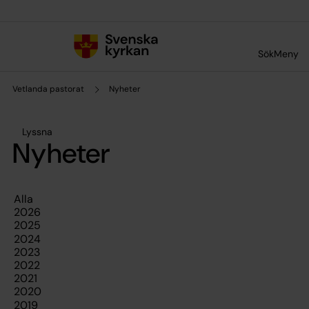
Till innehållet
Till undermeny
Sök
Meny
Vetlanda pastorat
Nyheter
Lyssna
Nyheter