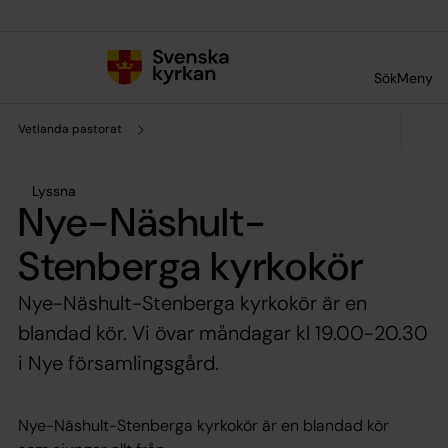
Till innehållet
Till undermeny
Sök
Meny
Vetlanda pastorat
Lyssna
Nye-Näshult-
Stenberga kyrkokör
Nye-Näshult-Stenberga kyrkokör är en
blandad kör. Vi övar måndagar kl 19.00-20.30
i Nye församlingsgård.
Nye-Näshult-Stenberga kyrkokör är en blandad kör