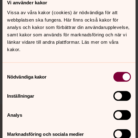
leka med varandra i stämningar,
Vi använder kakor
klanger; en själarnas gemenskap,
Vissa av våra kakor (cookies) är nödvändiga för att
webbplatsen ska fungera. Här finns också kakor för
klädd i sköna toner, det är att leva
analys och kakor som förbättrar din användarupplevelse,
- Det är harmoni
samt kakor som används för marknadsföring och när vi
Bo Setterlind
länkar vidare till andra plattformar. Läs mer om våra
kakor.
Synpunkter eller frågor på sidans
Samtyckesval
Nödvändiga kakor
innehåll?
vetlanda.pastorat@svenskakyrkan.se
Inställningar
Tillbaka till toppen
Tillbaka till innehållet
Analys
Marknadsföring och sociala medier