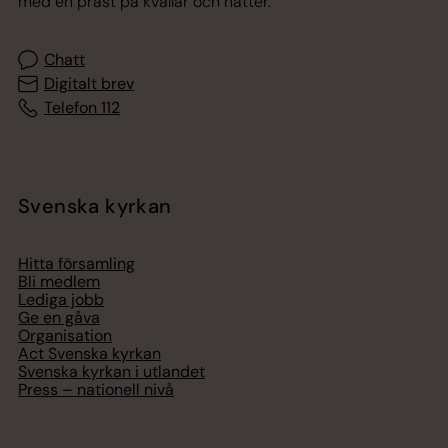
med en präst på kvällar och nätter.
Chatt
Digitalt brev
Telefon 112
Svenska kyrkan
Hitta församling
Bli medlem
Lediga jobb
Ge en gåva
Organisation
Act Svenska kyrkan
Svenska kyrkan i utlandet
Press – nationell nivå