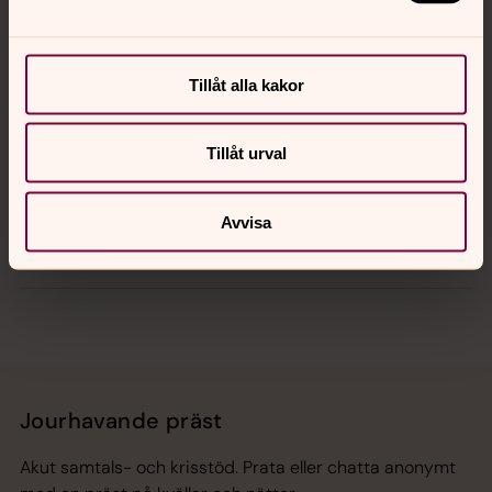
Kontakt
Kalender
Tillåt alla kakor
Tillåt urval
Hitta snabbt
Avvisa
Sociala kanaler
Jourhavande präst
Akut samtals- och krisstöd. Prata eller chatta anonymt