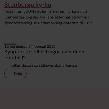
Stenberga kyrka
Redan på 1300-talet fanns en liten kyrka av trä i
Stenbergas bygder. Kyrkans ålder har genom en
dendrokronologisk undersökning daterats till 1337.
Senast ändrad 24 februari 2025
Synpunkter eller frågor på sidans
innehåll?
vetlanda.pastorat@svenskakyrkan.se
Dela
Tillbaka till toppen
Tillbaka till innehållet