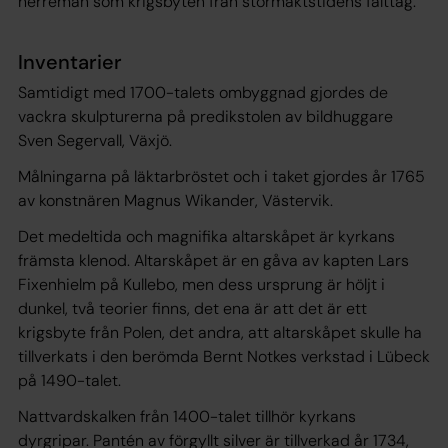
herremän som krigsbyten från stormaktstidens fälttåg.
Inventarier
Samtidigt med 1700-talets ombyggnad gjordes de
vackra skulpturerna på predikstolen av bildhuggare
Sven Segervall, Växjö.
Målningarna på läktarbröstet och i taket gjordes år 1765
av konstnären Magnus Wikander, Västervik.
Det medeltida och magnifika altarskåpet är kyrkans
främsta klenod. Altarskåpet är en gåva av kapten Lars
Fixenhielm på Kullebo, men dess ursprung är höljt i
dunkel, två teorier finns, det ena är att det är ett
krigsbyte från Polen, det andra, att altarskåpet skulle ha
tillverkats i den berömda Bernt Notkes verkstad i Lübeck
på 1490-talet.
Nattvardskalken från 1400-talet tillhör kyrkans
dyrgripar. Pantén av förgyllt silver är tillverkad år 1734,