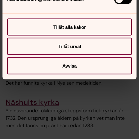
Foto: Daniel Hjärtberg
Film
Tillåt alla kakor
Kyrkoguiden.se har tillsammans med Vetlanda pastorat
spelat in en kort film om Näshults kyrka. Du kan se den
Tillåt urval
om du klickar
HÄR.
Nye kyrka
Avvisa
Nye kyrka ligger symboliskt viktigt där tre vägar möts.
Det har funnits kyrka i Nye sen medeltiden.
Näshults kyrka
Sin nuvarande tolvkantiga skeppsform fick kyrkan år
1732. Den ursprungliga åldern på kyrkan vet man inte,
men det fanns en präst här redan 1283.