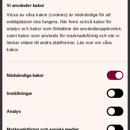
Minneslund
Vi använder kakor
Vid kanten med utsikt ner mot sjön finns en minneslund.
Vissa av våra kakor (cookies) är nödvändiga för att
Där kan man få sin aska strödd, utan att de anhöriga vet
webbplatsen ska fungera. Här finns också kakor för
den exakta platsen. Det finns heller ingen egen
analys och kakor som förbättrar din användarupplevelse,
minnessten, eller namnskylt.
samt kakor som används för marknadsföring och när vi
länkar vidare till andra plattformar. Läs mer om våra
kakor.
Samtyckesval
Nödvändiga kakor
Inställningar
Analys
Marknadsföring och sociala medier