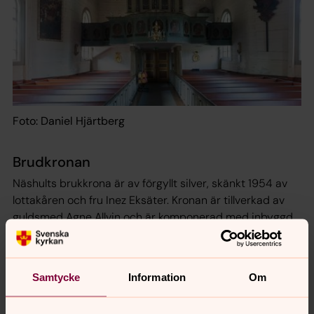
Foto: Daniel Hjärtberg
Brudkronan
Näshults brukkrona är av förgyllt silver, skänkt 1954 av
lottakåren och fru Inez Eksäter. Kronan är tillverkad av
guldsmed Agne Allvin och är komponerad med inbyggd,
stiliserad lyra. Strängarna på lyran är i topparna
försedda med kulturpärlor, symboliserande tro, hopp
och kärlek. I kronan har infattats oliviner och äkta
Samtycke
Information
Om
bergskristaller.