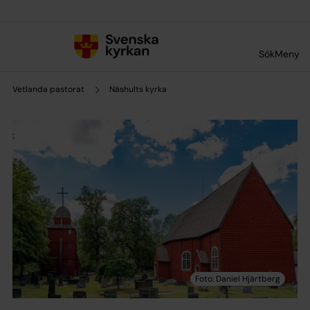
Till innehållet
Till undermeny
Sök
Meny
Vetlanda pastorat
Näshults kyrka