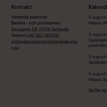
Kontakt
Kalend
Vetlanda pastorat
8 augusti
Besöks- och postadress:
Mässa, M
Storgatan 58, 57431 Vetlanda
8 augusti
Telefon:
+46 383 763700
Gudstjän
vetlanda.pastorat@svenskakyrka
psalmför
n.se
9 augusti
Gudstjäns
9 augusti
Mässa, B
Se fler 