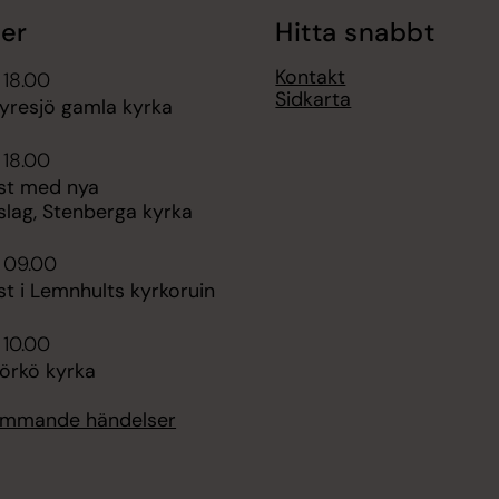
er
Hitta snabbt
Kontakt
 18.00
Sidkarta
yresjö gamla kyrka
 18.00
st med nya
slag, Stenberga kyrka
 09.00
t i Lemnhults kyrkoruin
 10.00
jörkö kyrka
kommande händelser