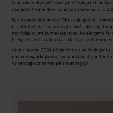
Lannaskede kyrkokör övar på måndagar i Lina Sand
månaden fikar vi efter övningen, då hinner vi pra
Repertoaren är blandad. Oftast sjunger vi i stämm
blir det faktiskt 2-stämmigt också. Inlärningstem
stor hjälp av att kunna läsa noter. Körsångarna får
till sig. Det krävs nästan att du övar lite hemma m
Under hösten 2026 börjar kören sina övningar i s
på minnesgudstjänster, vid gudstjänst den första 
Annandagskonserten på annandag jul.