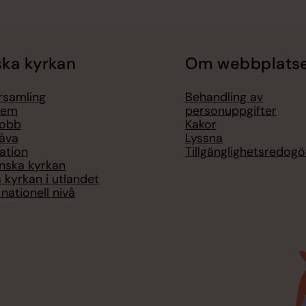
ka kyrkan
Om webbplats
örsamling
Behandling av
lem
personuppgifter
jobb
Kakor
åva
Lyssna
ation
Tillgänglighetsredogö
nska kyrkan
 kyrkan i utlandet
nationell nivå