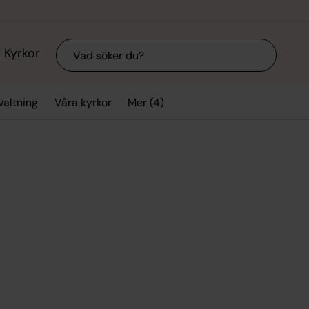
Sök
Kyrkor
Mer (4)
valtning
Våra kyrkor