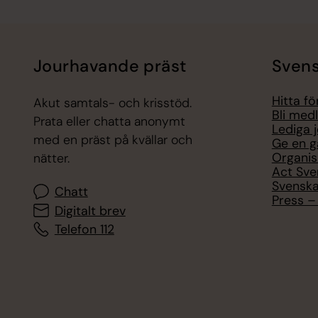
Jourhavande präst
Svens
Hitta f
Akut samtals- och krisstöd.
Bli med
Prata eller chatta anonymt
Lediga 
med en präst på kvällar och
Ge en g
Organis
nätter.
Act Sve
Svenska
Chatt
Press – 
Digitalt brev
Telefon 112