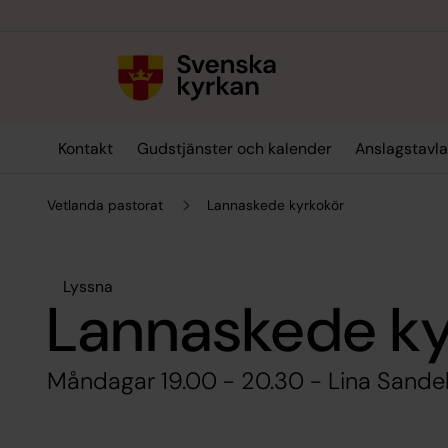
Till innehållet
Till undermeny
Kontakt
Gudstjänster och kalender
Anslagstavl
Vetlanda pastorat
Lannaskede kyrkokör
Lyssna
Lannaskede ky
Måndagar 19.00 - 20.30 - Lina Sandel