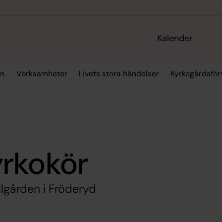
Kalender
an
Verksamheter
Livets stora händelser
Kyrkogårdsför
rkokör
lgården i Fröderyd