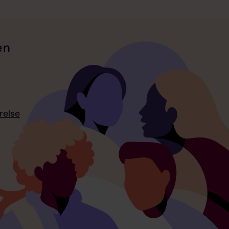
en
relse