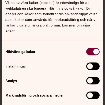
Vissa av våra kakor (cookies) är nödvändiga för att
Kalender
webbplatsen ska fungera. Här finns också kakor för
analys och kakor som förbättrar din användarupplevelse,
samt kakor som används för marknadsföring och när vi
Hitta snabbt
länkar vidare till andra plattformar. Läs mer om våra
kakor.
Sociala kanaler
Samtyckesval
Nödvändiga kakor
Inställningar
Jourhavande präst
Analys
Akut samtals- och krisstöd. Prata eller chatta anonymt
med en präst på kvällar och nätter.
Marknadsföring och sociala medier