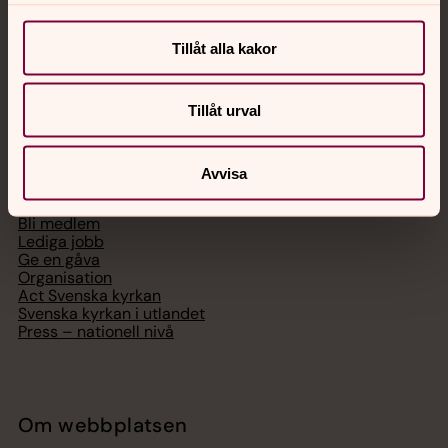
Chatt
Digitalt brev
Telefon 112
Tillåt alla kakor
Tillåt urval
Svenska kyrkan
Avvisa
Hitta församling
Bli medlem
Lediga jobb
Ge en gåva
Organisation
Act Svenska kyrkan
Svenska kyrkan i utlandet
Press – nationell nivå
Om webbplatsen