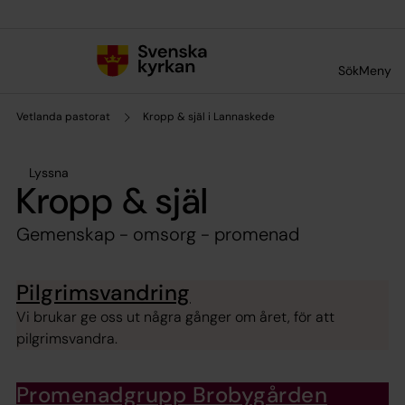
Till innehållet
Till undermeny
Sök
Meny
Vetlanda pastorat
Kropp & själ i Lannaskede
Lyssna
Kropp & själ
Gemenskap - omsorg - promenad
Pilgrimsvandring
Vi brukar ge oss ut några gånger om året, för att
pilgrimsvandra.
Promenadgrupp Brobygården