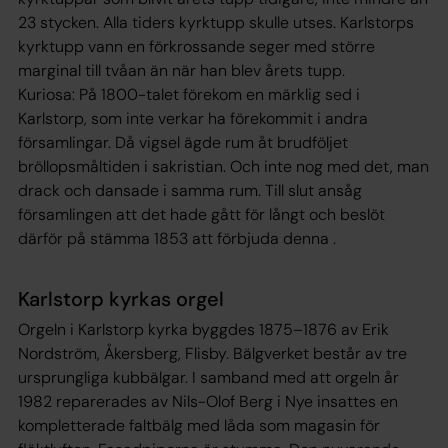
23 stycken. Alla tiders kyrktupp skulle utses. Karlstorps
kyrktupp vann en förkrossande seger med större
marginal till tvåan än när han blev årets tupp.
Kuriosa: På 1800-talet förekom en märklig sed i
Karlstorp, som inte verkar ha förekommit i andra
församlingar. Då vigsel ägde rum åt brudföljet
bröllopsmåltiden i sakristian. Och inte nog med det, man
drack och dansade i samma rum. Till slut ansåg
församlingen att det hade gått för långt och beslöt
därför på stämma 1853 att förbjuda denna .
Karlstorp kyrkas orgel
Orgeln i Karlstorp kyrka byggdes 1875–1876 av Erik
Nordström, Åkersberg, Flisby. Bälgverket består av tre
ursprungliga kubbälgar. I samband med att orgeln år
1982 reparerades av Nils-Olof Berg i Nye insattes en
kompletterade faltbälg med låda som magasin för