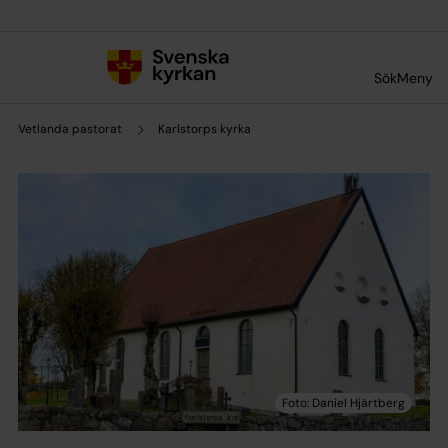
Till innehållet
Till undermeny
Sök
Meny
Vetlanda pastorat
Karlstorps kyrka