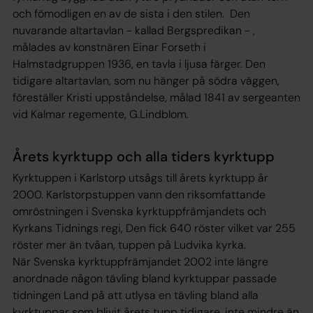
och fömodligen en av de sista i den stilen. Den
nuvarande altartavlan - kallad Bergspredikan - ,
målades av konstnären Einar Forseth i
Halmstadgruppen 1936, en tavla i ljusa färger. Den
tidigare altartavlan, som nu hänger på södra väggen,
föreställer Kristi uppståndelse, målad 1841 av sergeanten
vid Kalmar regemente, G.Lindblom.
Årets kyrktupp och alla tiders kyrktupp
Kyrktuppen i Karlstorp utsågs till årets kyrktupp år
2000. Karlstorpstuppen vann den riksomfattande
omröstningen i Svenska kyrktuppfrämjandets och
Kyrkans Tidnings regi, Den fick 640 röster vilket var 255
röster mer än tvåan, tuppen på Ludvika kyrka.
När Svenska kyrktuppfrämjandet 2002 inte längre
anordnade någon tävling bland kyrktuppar passade
tidningen Land på att utlysa en tävling bland alla
kyrktuppar som blivit årets tupp tidigare, inte mindre än