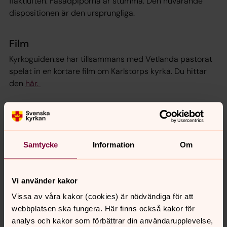
fläktluften. Fasadpiporna är stumma. Den nuvarande
dispositionen är den ursprungliga.
Film
Kyrkoguiden.se har tillsammans med Vetlanda pastorat
spelat in en kortare film om Karlstorps kyrka. Du hittar
den
här.
För att se innehållet behöver du acceptera kakor
för marknadsföring.
Samtycke
Information
Om
Ändra dina marknadsföring för kakor
Vi använder kakor
Vissa av våra kakor (cookies) är nödvändiga för att
webbplatsen ska fungera. Här finns också kakor för
Alseda kyrka
analys och kakor som förbättrar din användarupplevelse,