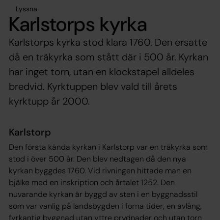
Lyssna
Karlstorps kyrka
Karlstorps kyrka stod klara 1760. Den ersatte
då en träkyrka som stått där i 500 år. Kyrkan
har inget torn, utan en klockstapel alldeles
bredvid. Kyrktuppen blev vald till årets
kyrktupp år 2000.
Karlstorp
Den första kända kyrkan i Karlstorp var en träkyrka som
stod i över 500 år. Den blev nedtagen då den nya
kyrkan byggdes 1760. Vid rivningen hittade man en
bjälke med en inskription och årtalet 1252. Den
nuvarande kyrkan är byggd av sten i en byggnadsstil
som var vanlig på landsbygden i forna tider, en avlång,
fyrkantig byggnad utan yttre prydnader och utan torn