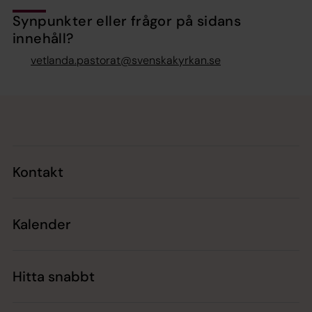
Synpunkter eller frågor på sidans
innehåll?
vetlanda.pastorat@svenskakyrkan.se
Tillbaka till toppen
Tillbaka till innehållet
Kontakt
Kalender
Hitta snabbt