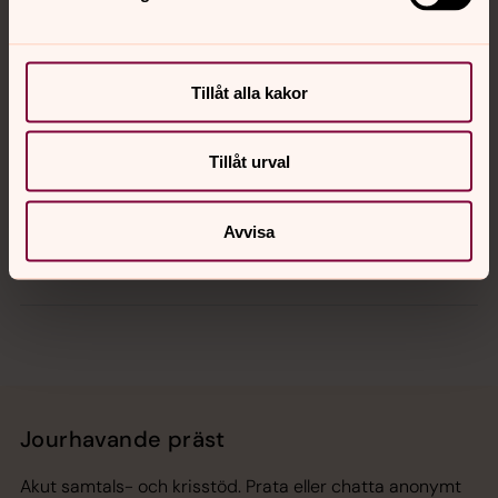
Kontakt
Kalender
Tillåt alla kakor
Tillåt urval
Hitta snabbt
Avvisa
Sociala kanaler
Jourhavande präst
Akut samtals- och krisstöd. Prata eller chatta anonymt