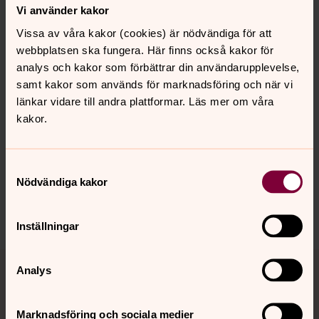
Vi använder kakor
Vill du läsa landshövding
Wilhelm Tamms
beskrivning av
Vissa av våra kakor (cookies) är nödvändiga för att
Vendel år 1850? KLICKA
HÄR.
webbplatsen ska fungera. Här finns också kakor för
analys och kakor som förbättrar din användarupplevelse,
samt kakor som används för marknadsföring och när vi
länkar vidare till andra plattformar. Läs mer om våra
Senast ändrad 19 mars 2024
Synpunkter eller frågor på sidans
kakor.
innehåll?
vendel-tegelsmora.forsamling@svenskakyrkan.se
Samtyckesval
Nödvändiga kakor
Dela
Inställningar
Tillbaka till toppen
Tillbaka till innehållet
Analys
Marknadsföring och sociala medier