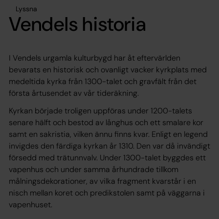
Lyssna
Vendels historia
I Vendels urgamla kulturbygd har åt eftervärlden
bevarats en historisk och ovanligt vacker kyrkplats med
medeltida kyrka från 1300-talet och gravfält från det
första årtusendet av vår tideräkning.
Kyrkan började troligen uppföras under 1200-talets
senare hälft och bestod av långhus och ett smalare kor
samt en sakristia, vilken ännu finns kvar. Enligt en legend
invigdes den färdiga kyrkan år 1310. Den var då invändigt
försedd med trätunnvalv. Under 1300-talet byggdes ett
vapenhus och under samma århundrade tillkom
målningsdekorationer, av vilka fragment kvarstår i en
nisch mellan koret och predikstolen samt på väggarna i
vapenhuset.