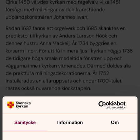
Cirka 1450 välvdes kyrkan med tegelvalv, vilka 1451
försågs med målningar av den framstående
upplandskonstnären Johannes Iwan.
Redan 1637 fanns ett orgelverk och 1685 skänktes en
predikstol till kyrkan av Anders Larsson Höök och
dennes hustru Anna Mackeij. År 1734 byggdes en
korsarm i norr. För att få in mera ljus i kyrkan höggs 1736
de tidigare höga smala medeltida fönstren upp och
väggarna inne i kyrkan vitmenades. Därmed doldes alla
de praktfulla målningsdekorationerna. År 1752
installerades en altaruppsats och under 1700-talet
restes också nuvarande klockstapeln.
År 1930 restaurerades kyrkan och en del av de
överkalkade målningarna togs fram. Under första
decenniet av 2000-talet genomfördes en rengöring av
kyrkans samtliga väggar så att de medeltida
Samtycke
Information
Om
målningarna kom i bättre dager.