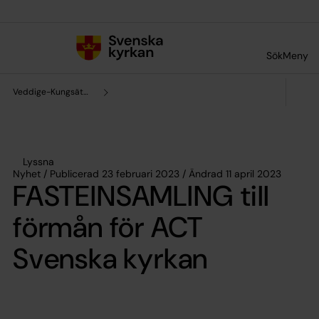
Till innehållet
Till undermeny
Sök
Meny
Veddige-Kungsäters församling
Lyssna
Nyhet / Publicerad 23 februari 2023 / Ändrad 11 april 2023
FASTEINSAMLING till
förmån för ACT
Svenska kyrkan