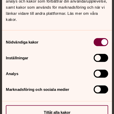
analys och kakor som förbättrar din användarupplevelse,
samt kakor som används för marknadsföring och när vi
länkar vidare till andra plattformar. Läs mer om våra
Sociala kanaler
kakor.
Samtyckesval
Nödvändiga kakor
Jourhavande präst
Inställningar
Akut samtals- och krisstöd. Prata eller chatta anonymt
med en präst på kvällar och nätter.
Analys
Chatt
Marknadsföring och sociala medier
Digitalt brev
Telefon 112
Tillåt alla kakor