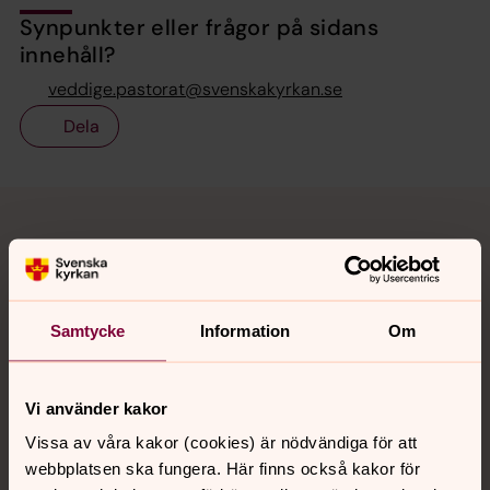
Synpunkter eller frågor på sidans
innehåll?
veddige.pastorat@svenskakyrkan.se
Dela
Tillbaka till toppen
Tillbaka till innehållet
Kontakt
Samtycke
Information
Om
Kalender
Vi använder kakor
Vissa av våra kakor (cookies) är nödvändiga för att
Hitta snabbt
webbplatsen ska fungera. Här finns också kakor för