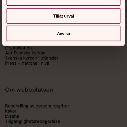
Svenska kyrkan
Tillåt urval
Hitta församling
Bli medlem
Avvisa
Lediga jobb
Ge en gåva
Organisation
Act Svenska kyrkan
Svenska kyrkan i utlandet
Press – nationell nivå
Om webbplatsen
Behandling av personuppgifter
Kakor
Lyssna
Tillgänglighetsredogörelse