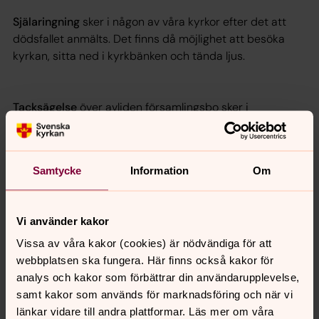
Själaringning
sker i någon av våra kyrkor efter det att
dödsfallet anmälts. Det finns då möjlighet att besöka
kyrkan, sitta ned i kyrkbänken och tända ljus.
Tacksägelse
över avliden församlingsbo sker i
gudstjänsten närmaste söndagen efter dödsfallet. Då
tänder vi ett ljus för den avlidne och klockringning sker.
Samtycke
Information
Om
Senast ändrad 29 april 2026
Vi använder kakor
Synpunkter eller frågor på sidans
innehåll?
Vissa av våra kakor (cookies) är nödvändiga för att
webbplatsen ska fungera. Här finns också kakor för
veddige.pastorat@svenskakyrkan.se
analys och kakor som förbättrar din användarupplevelse,
Dela
samt kakor som används för marknadsföring och när vi
länkar vidare till andra plattformar. Läs mer om våra