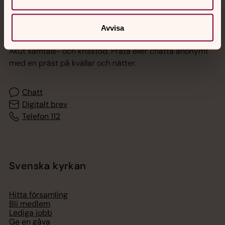
Jourhavande präst
Avvisa
Akut samtals- och krisstöd. Prata eller chatta anonymt
med en präst på kvällar och nätter.
Chatt
Digitalt brev
Telefon 112
Svenska kyrkan
Hitta församling
Bli medlem
Lediga jobb
Ge en gåva