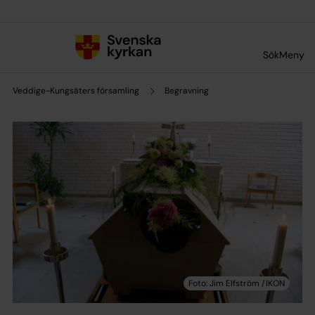
Till innehållet
Till undermeny
Sök
Meny
Veddige-Kungsäters församling
Begravning