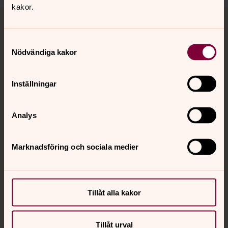
kakor.
Tillbaka till toppen
Tillbaka till innehållet
Samtyckesval
Nödvändiga kakor
Kontakt
Inställningar
Kalender
Analys
Hitta snabbt
Marknadsföring och sociala medier
Sociala kanaler
Tillåt alla kakor
Tillåt urval