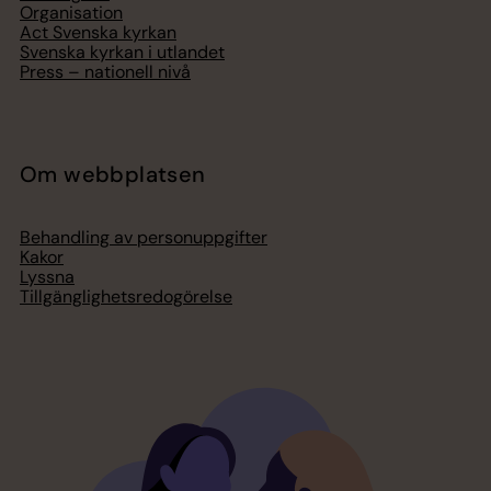
Organisation
Act Svenska kyrkan
Svenska kyrkan i utlandet
Press – nationell nivå
Om webbplatsen
Behandling av personuppgifter
Kakor
Lyssna
Tillgänglighetsredogörelse