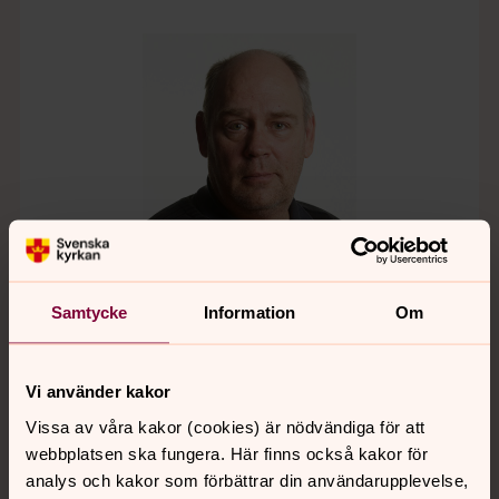
Samtycke
Information
Om
Patrik Geijersson
Vi använder kakor
Kyrkogårdsarbetare/samordnare
Vissa av våra kakor (cookies) är nödvändiga för att
Direkt:
0470-70 49 54
Växel:
0470-70 48 00
webbplatsen ska fungera. Här finns också kakor för
patrik.geijersson@svenskakyrkan.se
E-post:
analys och kakor som förbättrar din användarupplevelse,