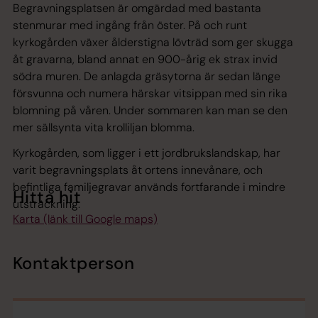
Begravningsplatsen är omgärdad med bastanta
stenmurar med ingång från öster. På och runt
kyrkogården växer ålderstigna lövträd som ger skugga
åt gravarna, bland annat en 900-årig ek strax invid
södra muren. De anlagda gräsytorna är sedan länge
försvunna och numera härskar vitsippan med sin rika
blomning på våren. Under sommaren kan man se den
mer sällsynta vita krolliljan blomma.
Kyrkogården, som ligger i ett jordbrukslandskap, har
varit begravningsplats åt ortens innevånare, och
befintliga familjegravar används fortfarande i mindre
Hitta hit
utsträckning.
Karta (länk till Google maps)
Kontaktperson