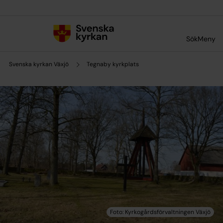
Till innehållet
Till undermeny
Sök
Meny
Svenska kyrkan Växjö
Tegnaby kyrkplats