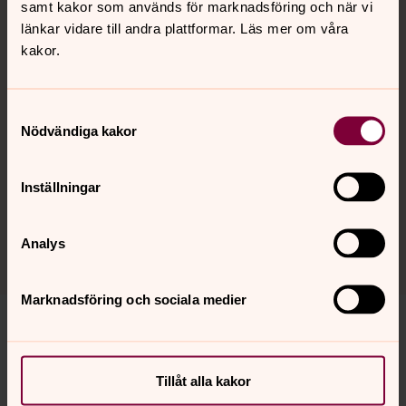
samt kakor som används för marknadsföring och när vi
länkar vidare till andra plattformar. Läs mer om våra
kakor.
Kontakta kyrkogårds- och
Samtyckesval
fastighetsförvaltningen i Växjö
Nödvändiga kakor
Besöksadress: Hovshaga besökscentrum,
Björksätravägen 21, Växjö
Inställningar
Telefon: 0470-70 49 00
e-post:
vaxjo.kgff@svenskakyrkan.se
Analys
Marknadsföring och sociala medier
Senast ändrad 16 juni 2026
Tillåt alla kakor
Synpunkter eller frågor på sidans