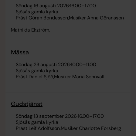
söndag 16 augusti 2026
·
16.00
–
17.00
Sjösås gamla kyrka
Präst Göran Bondesson
Musiker Anna Göransson
Mathilda Ekztröm.
Mässa
söndag 23 augusti 2026
·
10.00
–
11.00
Sjösås gamla kyrka
Präst Daniel Sjöö
Musiker Maria Sennvall
Gudstjänst
söndag 13 september 2026
·
16.00
–
17.00
Sjösås gamla kyrka
Präst Leif Adolfsson
Musiker Charlotte Forsberg