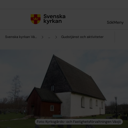
Till innehållet
Till undermeny
Sök
Meny
Svenska kyrkan Växjö
...
Gudstjänst och aktiviteter