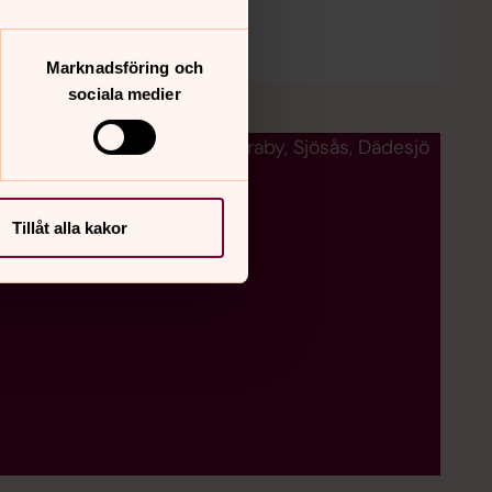
Marknadsföring och
sociala medier
trativ personal i Gårdsby, Söraby, Sjösås, Dädesjö
Tillåt alla kakor