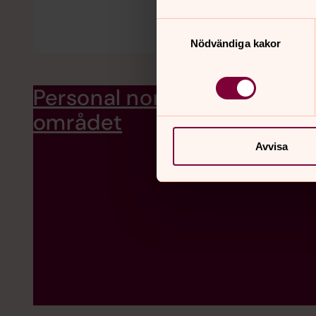
Samtyckesval
Nödvändiga kakor
Personal norra
Präster, diakon
och Lammhults 
området
Avvisa