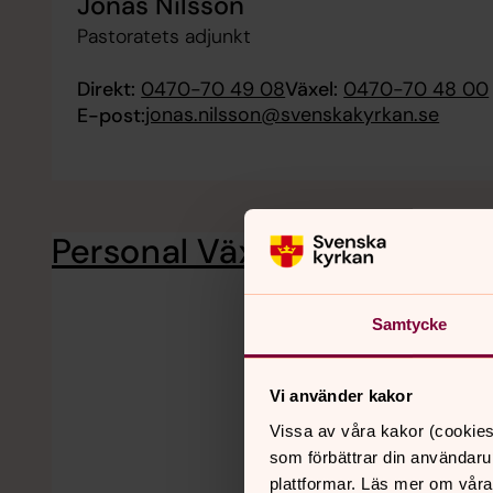
Jonas Nilsson
Pastoratets adjunkt
Direkt:
0470-70 49 08
Växel:
0470-70 48 00
jonas.nilsson@svenskakyrkan.se
E-post:
Personal Växjö domkyrka
Präs
Samtycke
Vi använder kakor
Vissa av våra kakor (cookies
som förbättrar din användaru
plattformar. Läs mer om våra