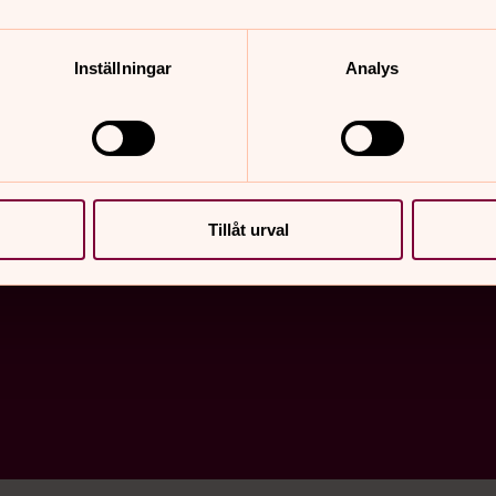
Inställningar
Analys
er, musiker, pedagoger, assistenter, service- och adminis
församlingar.
Tillåt urval