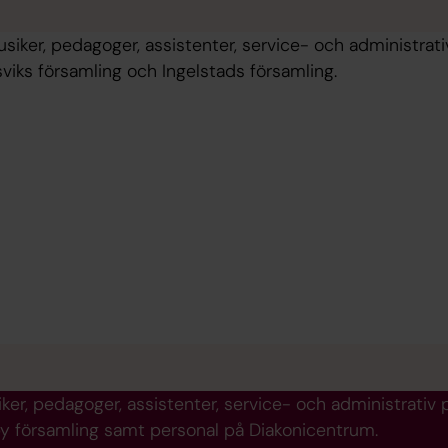
musiker, pedagoger, assistenter, service- och administrat
viks församling och Ingelstads församling.
iker, pedagoger, assistenter, service- och administrativ
 församling samt personal på Diakonicentrum.