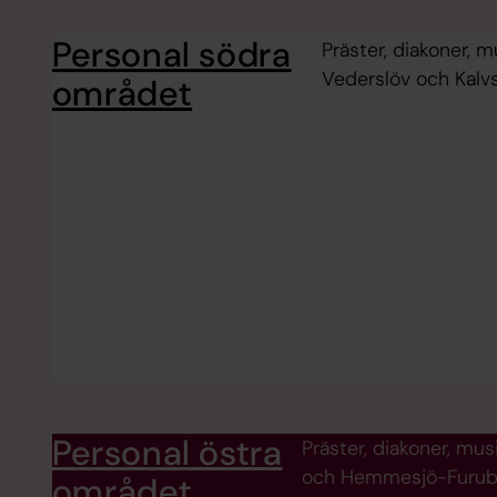
Personal södra
Präster, diakoner, 
Vederslöv och Kalvs
området
Personal östra
Präster, diakoner, mus
och Hemmesjö-Furuby
området