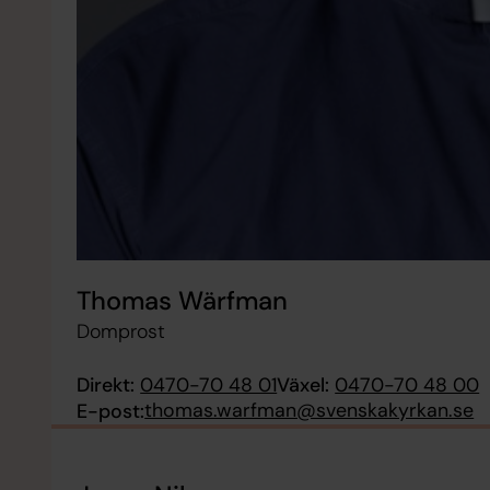
Thomas Wärfman
Domprost
Direkt:
0470-70 48 01
Växel:
0470-70 48 00
thomas.warfman@svenskakyrkan.se
E-post: