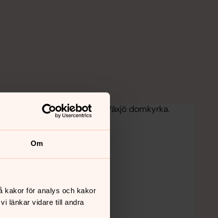
 och administrativ personal i Växjö domkyrka.
Om
å kakor för analys och kakor
 länkar vidare till andra