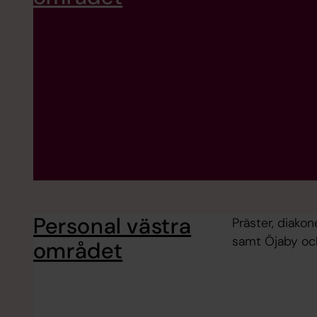
Personal västra
Präster, diako
samt Öjaby oc
området