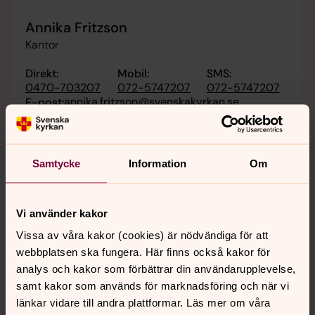
Annika Fritzson
Kantor
Direkt:
Mobil:
SMS:
0470-703207
072-5747207
072-5747207
annika.fritzson@svenskakyrkan.se
E-post:
Samtycke
Information
Om
Vi använder kakor
Senast ändrad 15 juni 2026
Synpunkter eller frågor på sidans
Vissa av våra kakor (cookies) är nödvändiga för att
innehåll?
webbplatsen ska fungera. Här finns också kakor för
analys och kakor som förbättrar din användarupplevelse,
vaxjo.pastorat@svenskakyrkan.se
samt kakor som används för marknadsföring och när vi
Dela
länkar vidare till andra plattformar. Läs mer om våra