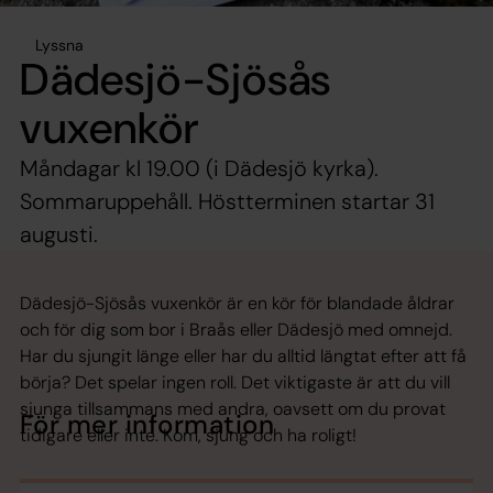
Lyssna
Dädesjö-Sjösås
vuxenkör
Måndagar kl 19.00 (i Dädesjö kyrka).
Sommaruppehåll. Höstterminen startar 31
augusti.
Dädesjö-Sjösås vuxenkör är en kör för blandade åldrar
och för dig som bor i Braås eller Dädesjö med omnejd.
Har du sjungit länge eller har du alltid längtat efter att få
börja? Det spelar ingen roll. Det viktigaste är att du vill
sjunga tillsammans med andra, oavsett om du provat
För mer information
tidigare eller inte. Kom, sjung och ha roligt!