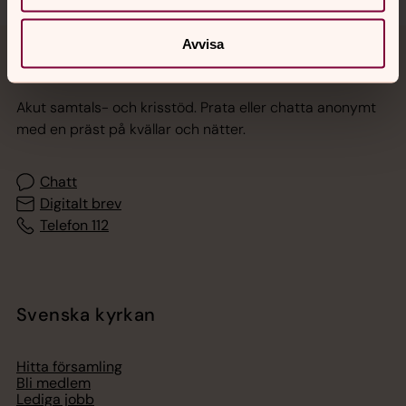
Avvisa
Jourhavande präst
Akut samtals- och krisstöd. Prata eller chatta anonymt
med en präst på kvällar och nätter.
Chatt
Digitalt brev
Telefon 112
Svenska kyrkan
Hitta församling
Bli medlem
Lediga jobb