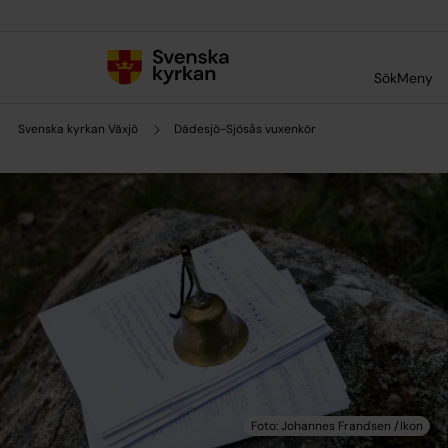
Till innehållet
Till undermeny
Sök
Meny
Svenska kyrkan Växjö
Dädesjö-Sjösås vuxenkör