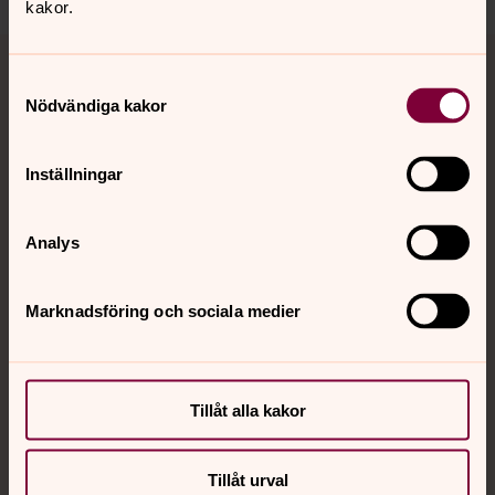
kakor.
Tillbaka till toppen
Tillbaka till innehållet
Samtyckesval
Nödvändiga kakor
Kontakt
Inställningar
Kalender
Analys
Marknadsföring och sociala medier
Hitta snabbt
Sociala kanaler
Tillåt alla kakor
Tillåt urval