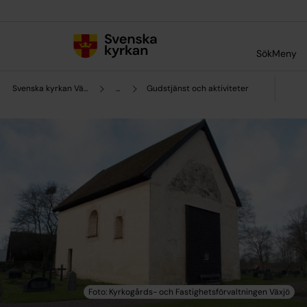
Till innehållet
Till undermeny
Sök
Meny
Svenska kyrkan Växjö
...
Gudstjänst och aktiviteter