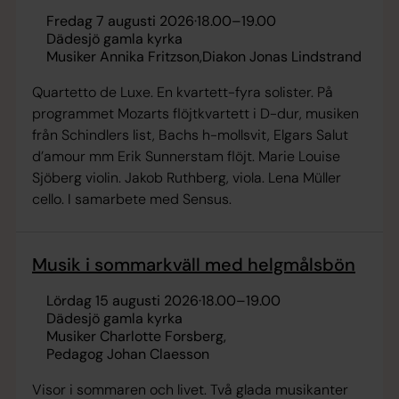
fredag 7 augusti 2026
·
18.00
–
19.00
Dädesjö gamla kyrka
Musiker Annika Fritzson
Diakon Jonas Lindstrand
Quartetto de Luxe. En kvartett-fyra solister. På
programmet Mozarts flöjtkvartett i D-dur, musiken
från Schindlers list, Bachs h-mollsvit, Elgars Salut
d’amour mm Erik Sunnerstam flöjt. Marie Louise
Sjöberg violin. Jakob Ruthberg, viola. Lena Müller
cello. I samarbete med Sensus.
Musik i sommarkväll med helgmålsbön
lördag 15 augusti 2026
·
18.00
–
19.00
Dädesjö gamla kyrka
Musiker Charlotte Forsberg
Pedagog Johan Claesson
Visor i sommaren och livet. Två glada musikanter