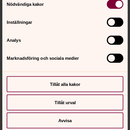
Nödvändiga kakor
Inställningar
Senast ändrad 20 januari 2026
Synpunkter eller frågor på sidans
Analys
innehåll?
vaxjo.pastorat@svenskakyrkan.se
Marknadsföring och sociala medier
Dela
Tillåt alla kakor
Tillbaka till toppen
Tillbaka till innehållet
Tillåt urval
Avvisa
Kontakt