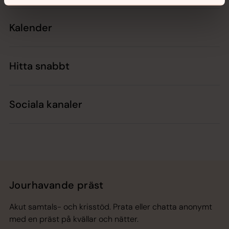
Kalender
Hitta snabbt
Sociala kanaler
Jourhavande präst
Akut samtals- och krisstöd. Prata eller chatta anonymt
med en präst på kvällar och nätter.