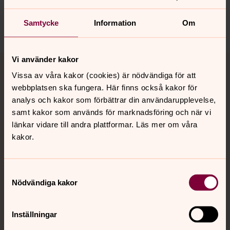
Dela
Samtycke
Information
Om
Tillbaka till toppen
Tillbaka till innehållet
Vi använder kakor
Vissa av våra kakor (cookies) är nödvändiga för att
webbplatsen ska fungera. Här finns också kakor för
analys och kakor som förbättrar din användarupplevelse,
Kontakt
samt kakor som används för marknadsföring och när vi
länkar vidare till andra plattformar. Läs mer om våra
kakor.
Kalender
Samtyckesval
Nödvändiga kakor
Hitta snabbt
Inställningar
Sociala kanaler