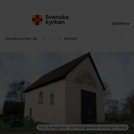
Till innehållet
Till undermeny
Sök
Meny
Svenska kyrkan Växjö
...
Aktuellt