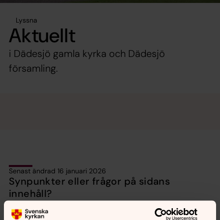
Lyssna
Aktuellt
i Dädesjö gamla kyrka och Dädesjö
församling.
Senast ändrad 16 januari 2026
Synpunkter eller frågor på sidans
innehåll?
vaxjo.pastorat@svenskakyrkan.se