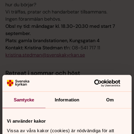
hur du börjar?
Vi träffas, pratar och handarbetar tillsammans.
Ingen föranmälan behövs.
Obs! ny tid: måndagar kl. 18.30-20.30 med start 7
september.
Plats: gamla brandstationen, Kungsgatan 4
Kontakt: Kristina Stedman t
fn:
08-541 717 11
kristina.stedman@svenskakyrkan.se
Retreat i sommar och höst
Tisdagar för kropp och själ
och
Pilgrimsretreat
Samtycke
Information
Om
Vi använder kakor
Vissa av våra kakor (cookies) är nödvändiga för att