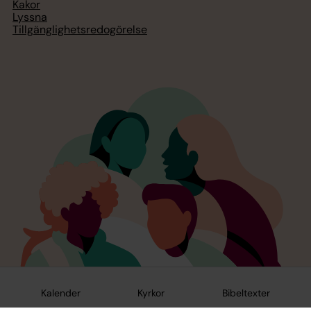
Kakor
Lyssna
Tillgänglighetsredogörelse
Kalender
Kyrkor
Bibeltexter