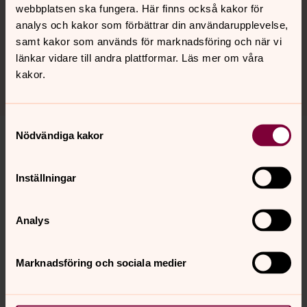
webbplatsen ska fungera. Här finns också kakor för
analys och kakor som förbättrar din användarupplevelse,
samt kakor som används för marknadsföring och när vi
länkar vidare till andra plattformar. Läs mer om våra
kakor.
Samtyckesval
Nödvändiga kakor
Vill du vara med i en gemenskap?
Inställningar
Berättargrupp - Mitt liv då och nu
Vi kommer att träffas nio gånger och tala om olika
Analys
ämnen ur livet där vi i tur och ordning berättar vår
historia. Övriga lyssnar men avbryter och kommenterar
inte.
Marknadsföring och sociala medier