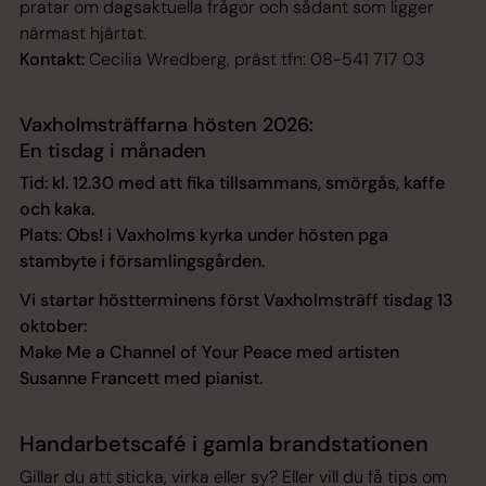
pratar om dagsaktuella frågor och sådant som ligger
närmast hjärtat.
Kontakt:
Cecilia Wredberg, präst tfn: 08-541 717 03
Vaxholmsträffarna hösten 2026:
En tisdag i månaden
Tid: kl. 12.30 med att fika tillsammans, smörgås, kaffe
och kaka.
Plats: Obs! i Vaxholms kyrka under hösten pga
stambyte i församlingsgården.
Vi startar höstterminens först Vaxholmsträff tisdag 13
oktober:
Make Me a Channel of Your Peace
med artisten
Susanne Francett med pianist.
Handarbetscafé i gamla brandstationen
Gillar du att sticka, virka eller sy? Eller vill du få tips om