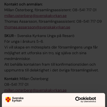
Kontakt och anmälan:
Millan Österberg, församlingsassistent: 08-541 717 01
millan.osterberg@svenskakyrkan.se
Thomas Assarsson, församlingsassistent: 08-541 717 09
thomas.assarsson@svenskakyrkan.se
SKUR
–
Svenska Kyrkans Unga på Resarö
För unga i årskurs 5-6.
Vi vill skapa en mötesplats där församlingens unga får
möjlighet att utforska sin tro, sig själva och sina
medmänniskor.
Att behålla kontakten fram till konfirmationstiden och
uppmuntra till delaktighet i det övriga församlingslivet.
Kontakt:
Millan Österberg:
08-541 717 01
millan.osterberg@svenskakyrkan.se
Thomas Assarsson, församlingsassistent: 08-541 717 09
thomas.assarsson@svenskakyrkan.se