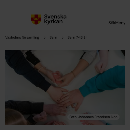
Till innehållet
Till undermeny
Sök
Meny
Vaxholms församling
Barn
Barn 7-13 år