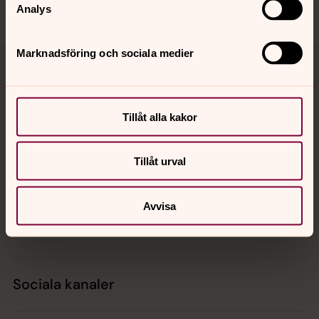
Analys
Tillbaka till toppen
Tillbaka till innehållet
Marknadsföring och sociala medier
Tillåt alla kakor
Kontakt
Tillåt urval
Kalender
Avvisa
Hitta snabbt
Sociala kanaler