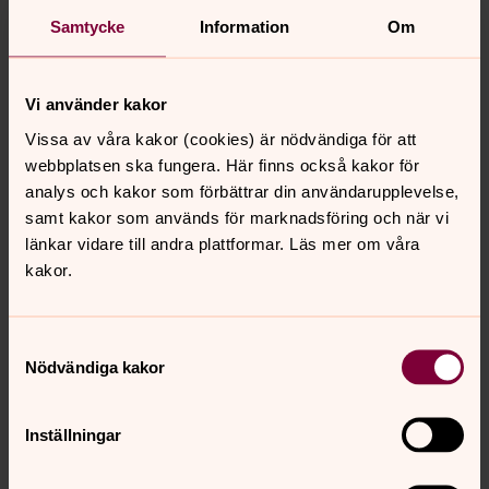
Samtycke
Information
Om
Vi använder kakor
Vissa av våra kakor (cookies) är nödvändiga för att
webbplatsen ska fungera. Här finns också kakor för
analys och kakor som förbättrar din användarupplevelse,
samt kakor som används för marknadsföring och när vi
länkar vidare till andra plattformar. Läs mer om våra
kakor.
Senast ändrad 27 januari 2025
Samtyckesval
Synpunkter eller frågor på sidans
Nödvändiga kakor
innehåll?
vaxholm.forsamling@svenskakyrkan.se
Inställningar
Dela