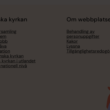
ka kyrkan
Om webbplats
örsamling
Behandling av
lem
personuppgifter
jobb
Kakor
åva
Lyssna
ation
Tillgänglighetsredogö
nska kyrkan
 kyrkan i utlandet
nationell nivå