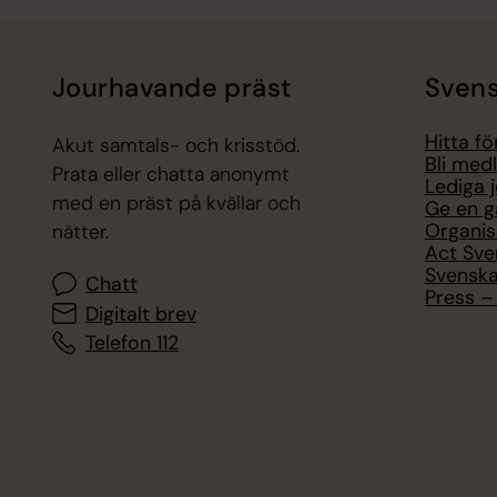
Jourhavande präst
Svens
Hitta f
Akut samtals- och krisstöd.
Bli med
Prata eller chatta anonymt
Lediga 
med en präst på kvällar och
Ge en g
Organis
nätter.
Act Sve
Svenska
Chatt
Press – 
Digitalt brev
Telefon 112