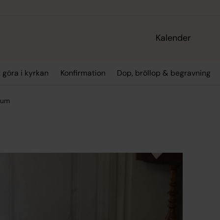
Kalender
t göra i kyrkan
Konfirmation
Dop, bröllop & begravning
 rum