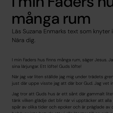
I min Faders hu
många rum
Läs Suzana Enmarks text som knyter i
Nära dig.
I min Faders hus finns många rum, säger Jesus. Jag
sina lärjungar. Ett löfte! Guds löfte!
När jag var liten ställde jag mig under trädets gr
just där uppe visste jag att där bor Gud. Jag vet in
Jag tror att Guds hus är ett sånt där gammalt lit
tänk vilken glädje det blir när vi upptäcker att al
spår av olika tider och epoker och är präglade av o