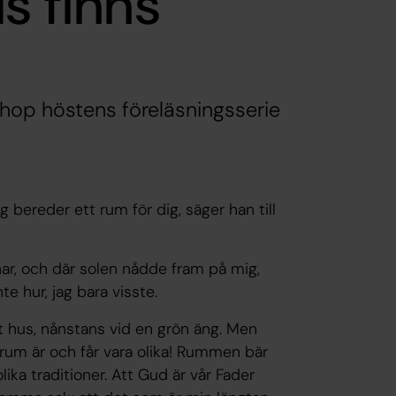
s finns
hop höstens föreläsningsserie
 bereder ett rum för dig, säger han till
enar, och där solen nådde fram på mig,
te hur, jag bara visste.
et hus, nånstans vid en grön äng. Men
la rum är och får vara olika! Rummen bär
lika traditioner. Att Gud är vår Fader