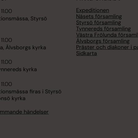
Expeditionen
 11.00
Näsets församling
tionsmässa, Styrsö
Styrsö församling
Tynnereds församling
Västra Frölunda församl
 11.00
Älvsborgs församling
Präster och diakoner i p
, Älvsborgs kyrka
Sidkarta
 11.00
ynnereds kyrka
 11.00
ionsmässa firas i Styrsö
onsö kyrka
kommande händelser