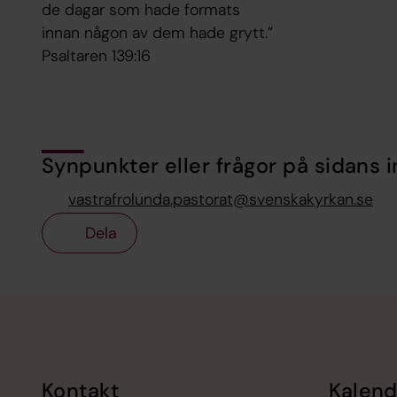
de dagar som hade formats
innan någon av dem hade grytt.”
Psaltaren 139:16
Synpunkter eller frågor på sidans i
vastrafrolunda.pastorat@svenskakyrkan.se
Dela
Tillbaka till toppen
Tillbaka till innehållet
Kontakt
Kalend