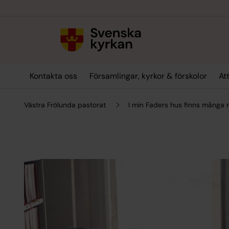
Till innehållet
Till undermeny
Kontakta oss
Församlingar, kyrkor & förskolor
At
Västra Frölunda pastorat
I min Faders hus finns många