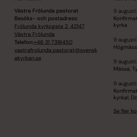
Västra Frölunda pastorat
9 augusti
Besöks- och postadress:
Konfirma
kyrka
Frölunda kyrkogata 2, 42147
Västra Frölunda
9 augusti
Telefon:
+46 31 7316450
Högmässa
vastrafrolunda.pastorat@svensk
akyrkan.se
9 augusti
Mässa, T
9 augusti
Konfirmat
kyrka!, D
Se fler 