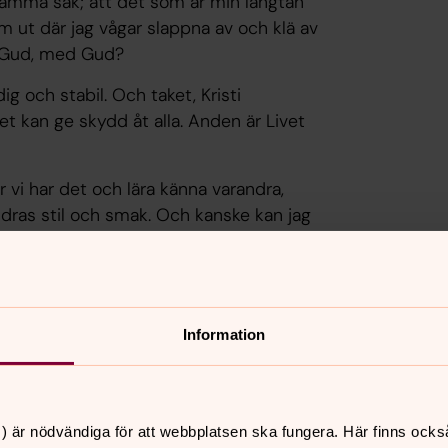
h samma sak; att det som är min längtan
m ut där jag vågar slappna av och klä av
a Gud, med Gud?
g och stabil. Och taket, Kristi
et kan ge skydd åt alla. Anden är Livet
r vi har det och lära känna varandra,
andras stil och smak. Och kanske kan jag
spireras och lånar ett och annat
rån rummet där uppe på andra våningen,
 märkligt när man går förbi. Vi ska inte
spelas så konstig musik ifrån. Rummet
Information
 Guds hus.
Jesus Kristus håller i det godaste varma
väntar, full av kärlek, på att få dela
) är nödvändiga för att webbplatsen ska fungera. Här finns ocks
nbåge eller honung som rinner i ditt