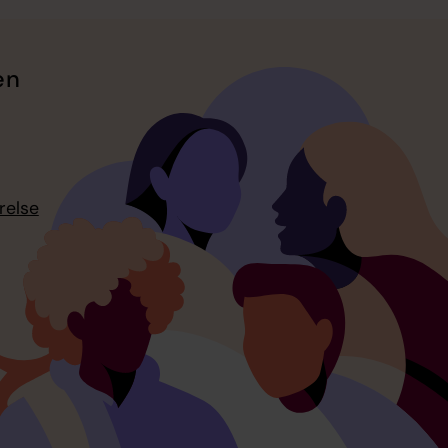
en
relse