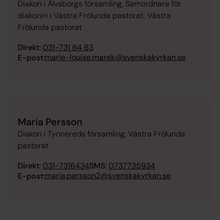
Diakon i Älvsborgs församling, Samordnare för
diakonin i Västra Frölunda pastorat, Västra
Frölunda pastorat
Direkt:
031-731 64 63
marie-louise.marek@svenskakyrkan.se
E-post:
Maria Persson
Diakon i Tynnereds församling, Västra Frölunda
pastorat
Direkt:
031-7316434
SMS:
0737735934
maria.persson2@svenskakyrkan.se
E-post: