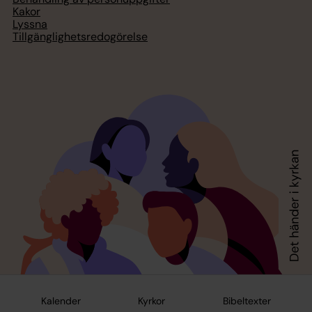
Kakor
Lyssna
Tillgänglighetsredogörelse
Kalender
Kyrkor
Bibeltexter