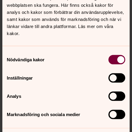
webbplatsen ska fungera. Här finns också kakor för
analys och kakor som förbättrar din användarupplevelse,
samt kakor som används för marknadsföring och när vi
länkar vidare till andra plattformar. Läs mer om våra
kakor.
Samtyckesval
Nödvändiga kakor
Inställningar
Anki Lidén
Analys
Diakon och verksamhetsutvecklare i Älvsborgs
församling, Västra Frölunda pastorat
Marknadsföring och sociala medier
Direkt:
031-731 87 06
Växel:
031-731 64 50
anki.liden@svenskakyrkan.se
E-post: