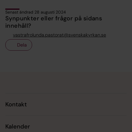
Senast ändrad 28 augusti 2024
Synpunkter eller frågor på sidans
innehåll?
vastrafrolunda.pastorat@svenskakyrkan.se
Dela
Tillbaka till toppen
Tillbaka till innehållet
Kontakt
Kalender