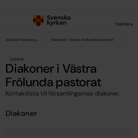
Till innehållet
Till undermeny
Sök
Meny
Västra Frölunda pastorat
Diakoner i Västra Frölunda pastorat
Lyssna
Diakoner i Västra
Frölunda pastorat
Kontaktlista till församlingarnas diakoner.
Diakoner