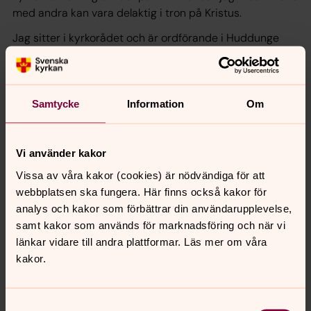
med andra kan vara delaktig i tron på Kristus.
Jag sitter i kyrkorådet och är ordförande i Huddunge
församlingsråd.
Kyrkans viktigaste uppgifter är att hålla gudstjänst,
utöva mission och diakoni samt undervisa om vår
Samtycke
Information
Om
gemensamma tro.
Viktigast för framtiden är att vi ser till att behålla våra
medlemmar och att vi får med nya människor i kyrkan.
Vi använder kakor
Vissa av våra kakor (cookies) är nödvändiga för att
webbplatsen ska fungera. Här finns också kakor för
Kandidater Socialdemokraterna Västerlövsta
analys och kakor som förbättrar din användarupplevelse,
1. Eva Elisabeth Vikström, Pensionär
samt kakor som används för marknadsföring och när vi
2. Nils Göran Gustafsson, Pensionär
länkar vidare till andra plattformar. Läs mer om våra
3. Kerstin Karlsson, Pensionär
kakor.
4. Karl Johan Larry Tallroth, Pensionär
5. Gunilla Skinnar, Undersköterska
6. Håkan Collin, Herr
Samtyckesval