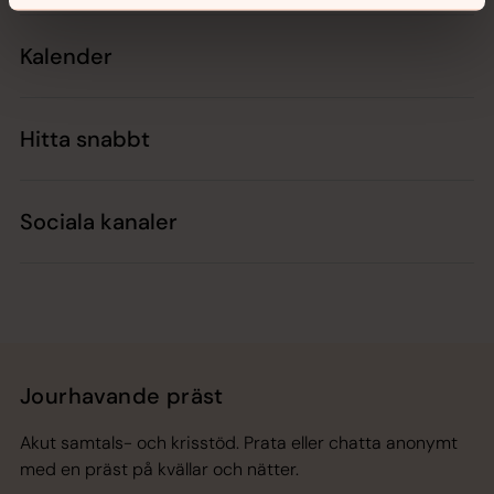
Kalender
Hitta snabbt
Sociala kanaler
Jourhavande präst
Akut samtals- och krisstöd. Prata eller chatta anonymt
med en präst på kvällar och nätter.