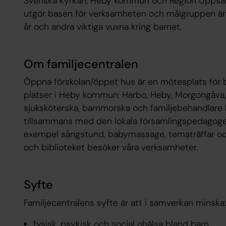
Svenska kyrkan, Heby kommun och Region Uppsala
utgör basen för verksamheten och målgruppen är bl
år och andra viktiga vuxna kring barnet.
Om familjecentralen
Öppna förskolan/öppet hus är en mötesplats för b
platser i Heby kommun: Harbo, Heby, Morgongåva,
sjuksköterska, barnmorska och familjebehandlare
tillsammans med den lokala församlingspedagogen/b
exempel sångstund, babymassage, tematräffar oc
och biblioteket besöker våra verksamheter.
Syfte
Familjecentralens syfte är att i samverkan minska:
fysisk, psykisk och social ohälsa bland barn