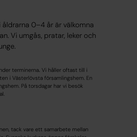
i åldrarna 0–4 år är välkomna
kan. Vi umgås, pratar, leker och
dunge.
der terminerna
.
Vi håller oftast till i
en i Västerlövsta församlingshem. En
ingshem. På torsdagar har vi besök
l.
nen, tack vare ett samarbete mellan