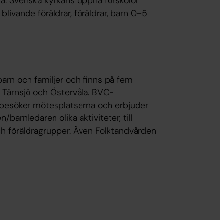
. Svenska kyrkans öppna förskolor
ivande föräldrar, föräldrar, barn 0–5
arn och familjer och finns på fem
 Tärnsjö och Östervåla. BVC-
 besöker mötesplatserna och erbjuder
arnledaren olika aktiviteter, till
h föräldragrupper. Även Folktandvården