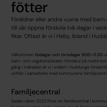
fötter
Föräldrar eller andra vuxna med barn 
till vår öppna förskola två dagar i vec
fikar. Oftast är vi i Heby, ibland i Hud
Välkommen
tisdagar och torsdagar 9.00–11.30
un
barn- och ungdomslokalen Himlakul på nedre bott
gång i månaden är vi i stället i Huddunge församl
utifrån i samarbete med kommunens familjecentra
Familjecentral
Sedan våren 2023 finns en familecentral i kommu