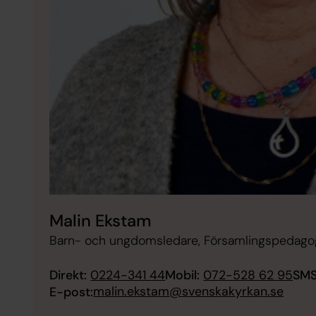
Malin Ekstam
Barn- och ungdomsledare, Församlingspedagog
Direkt:
0224-341 44
Mobil:
072-528 62 95
SMS
malin.ekstam@svenskakyrkan.se
E-post: