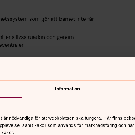
hetssystem som gör att barnet inte får
amiljens livssituation och genom
ecentralen
 rättigheter
laktiga
Information
veckling för barn
en finns på avvikande utveckling
rn och föräldrar
) är nödvändiga för att webbplatsen ska fungera. Här finns ocks
pplevelse, samt kakor som används för marknadsföring och när vi
ch familjer med barn
 kakor.