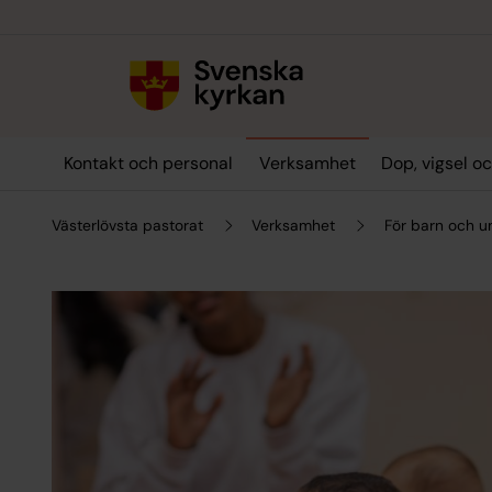
Till innehållet
Till undermeny
Kontakt och personal
Verksamhet
Dop, vigsel o
Västerlövsta pastorat
Verksamhet
För barn och u