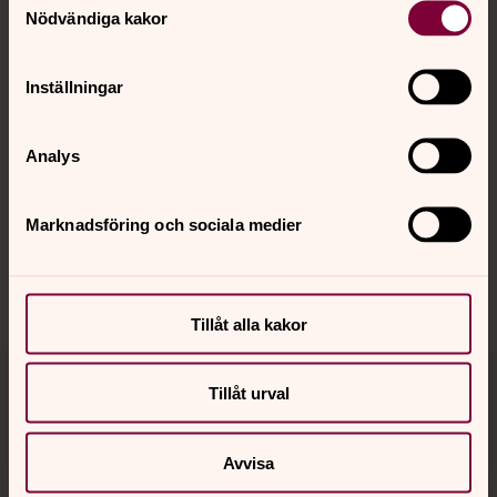
Nödvändiga kakor
Kalender
Inställningar
Hitta snabbt
Analys
Marknadsföring och sociala medier
Sociala kanaler
Tillåt alla kakor
Tillåt urval
Jourhavande präst
Akut samtals- och krisstöd. Prata eller chatta anonymt
Avvisa
med en präst på kvällar och nätter.