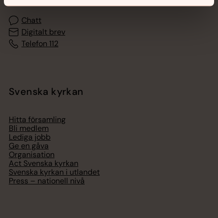
Chatt
Digitalt brev
Telefon 112
Svenska kyrkan
Hitta församling
Bli medlem
Lediga jobb
Ge en gåva
Organisation
Act Svenska kyrkan
Svenska kyrkan i utlandet
Press – nationell nivå