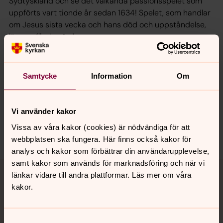
Sydtyskland och se det välkända passions­spelet som
uppförts vart tionde år sedan 1634! Spelet, som handlar
om Jesus sista vecka och hans död och uppståndelse,
lämnar få oberörda.
Samtycke
Information
Om
Synpunkter eller frågor på sidans
innehåll?
Vi använder kakor
vasterlovsta.pastorat@svenskakyrkan.se
Vissa av våra kakor (cookies) är nödvändiga för att
Dela
webbplatsen ska fungera. Här finns också kakor för
analys och kakor som förbättrar din användarupplevelse,
Tillbaka till toppen
Tillbaka till innehållet
samt kakor som används för marknadsföring och när vi
länkar vidare till andra plattformar. Läs mer om våra
kakor.
Kontakt
Samtyckesval