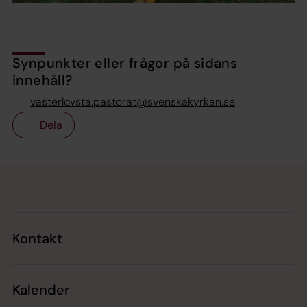
Synpunkter eller frågor på sidans
innehåll?
vasterlovsta.pastorat@svenskakyrkan.se
Dela
Tillbaka till toppen
Tillbaka till innehållet
Kontakt
Kalender