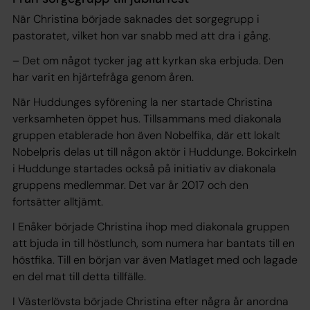
När Christina började saknades det sorgegrupp i
pastoratet, vilket hon var snabb med att dra i gång.
– Det om något tycker jag att kyrkan ska erbjuda. Den
har varit en hjärtefråga genom åren.
När Huddunges syförening la ner startade Christina
verksamheten öppet hus. Tillsammans med diakonala
gruppen etablerade hon även Nobelfika, där ett lokalt
Nobelpris delas ut till någon aktör i Huddunge. Bokcirkeln
i Huddunge startades också på initiativ av diakonala
gruppens medlemmar. Det var år 2017 och den
fortsätter alltjämt.
I Enåker började Christina ihop med diakonala gruppen
att bjuda in till höstlunch, som numera har bantats till en
höstfika. Till en början var även Matlaget med och lagade
en del mat till detta tillfälle.
I Västerlövsta började Christina efter några år anordna