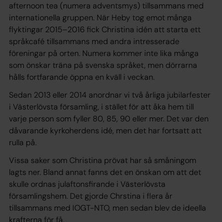
afternoon tea (numera adventsmys) tillsammans med
internationella gruppen. När Heby tog emot många
flyktingar 2015–2016 fick Christina idén att starta ett
språkcafé tillsammans med andra intresserade
föreningar på orten. Numera kommer inte lika många
som önskar träna på svenska språket, men dörrarna
hålls fortfarande öppna en kväll i veckan.
Sedan 2013 eller 2014 anordnar vi två årliga jubilarfester
i Västerlövsta församling, i stället för att åka hem till
varje person som fyller 80, 85, 90 eller mer. Det var den
dåvarande kyrkoherdens idé, men det har fortsatt att
rulla på.
Vissa saker som Christina prövat har så småningom
lagts ner. Bland annat fanns det en önskan om att det
skulle ordnas julaftonsfirande i Västerlövsta
församlingshem. Det gjorde Chrstina i flera år
tillsammans med IOGT-NTO, men sedan blev de ideella
krafterna för få.