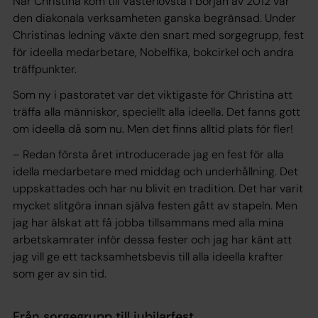
När Christina kom till Västerlövsta i början av 2012 var
den diakonala verksamheten ganska begränsad. Under
Christinas ledning växte den snart med sorgegrupp, fest
för ideella medarbetare, Nobelfika, bokcirkel och andra
träffpunkter.
Som ny i pastoratet var det viktigaste för Christina att
träffa alla människor, speciellt alla ideella. Det fanns gott
om ideella då som nu. Men det finns alltid plats för fler!
– Redan första året introducerade jag en fest för alla
idella medarbetare med middag och underhållning. Det
uppskattades och har nu blivit en tradition. Det har varit
mycket slitgöra innan själva festen gått av stapeln. Men
jag har älskat att få jobba tillsammans med alla mina
arbetskamrater inför dessa fester och jag har känt att
jag vill ge ett tacksamhetsbevis till alla ideella krafter
som ger av sin tid.
Från sorgegrupp till jubilarfest