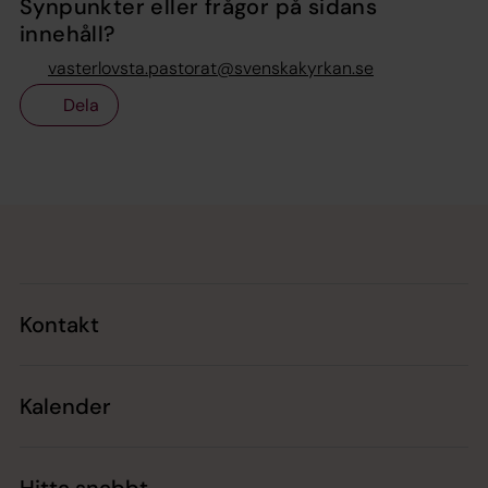
Synpunkter eller frågor på sidans
innehåll?
vasterlovsta.pastorat@svenskakyrkan.se
Dela
Tillbaka till toppen
Tillbaka till innehållet
Kontakt
Kalender