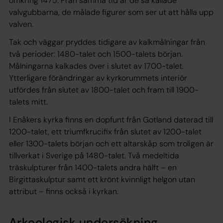
omkring 1475. Från samma tid är de så kallade
valvgubbarna, de målade figurer som ser ut att hålla upp
valven.
Tak och väggar pryddes tidigare av kalkmålningar från
två perioder: 1480-talet och 1500-talets början.
Målningarna kalkades över i slutet av 1700-talet.
Ytterligare förändringar av kyrkorummets interiör
utfördes från slutet av 1800-talet och fram till 1900-
talets mitt.
I Enåkers kyrka finns en dopfunt från Gotland daterad till
1200-talet, ett triumfkrucifix från slutet av 1200-talet
eller 1300-talets början och ett altarskåp som troligen är
tillverkat i Sverige på 1480-talet. Två medeltida
träskulpturer från 1400-talets andra hälft – en
Birgittaskulptur samt ett krönt kvinnligt helgon utan
attribut – finns också i kyrkan.
Arkeologisk undersökning