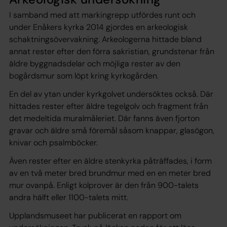
I samband med att markingrepp utfördes runt och
under Enåkers kyrka 2014 gjordes en arkeologisk
schaktningsövervakning. Arkeologerna hittade bland
annat rester efter den förra sakristian, grundstenar från
äldre byggnadsdelar och möjliga rester av den
bogårdsmur som löpt kring kyrkogården.
En del av ytan under kyrkgolvet undersöktes också. Där
hittades rester efter äldre tegelgolv och fragment från
det medeltida muralmåleriet. Där fanns även fjorton
gravar och äldre små föremål såsom knappar, glasögon,
knivar och psalmböcker.
Även rester efter en äldre stenkyrka påträffades, i form
av en två meter bred brundmur med en en meter bred
mur ovanpå. Enligt kolprover är den från 900-talets
andra hälft eller 1100-talets mitt.
Upplandsmuseet har publicerat en rapport om