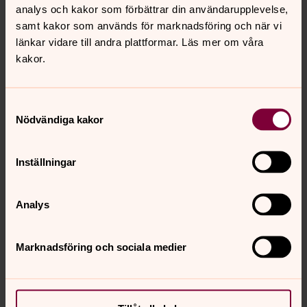
analys och kakor som förbättrar din användarupplevelse,
samt kakor som används för marknadsföring och när vi
För att se innehållet behöver du acceptera kakor
länkar vidare till andra plattformar. Läs mer om våra
för marknadsföring.
kakor.
Ändra dina marknadsföring för kakor
Samtyckesval
Nödvändiga kakor
Kommande aktiviteter i
Enåkers kyrka
Inställningar
Gudstjänst
Analys
söndag 9 augusti 2026
·
15.00
–
16.00
Enåkers kyrka
Marknadsföring och sociala medier