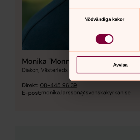
Samtyckesval
Nödvändiga kakor
Monika "Monne" Larsson
Avvisa
Diakon, Västerleds församling
Direkt:
08-445 96 39
monika.larsson@svenskakyrkan.se
E-post: