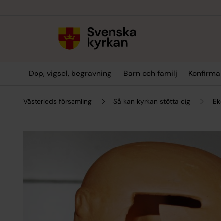
Till innehållet
Till undermeny
Dop, vigsel, begravning
Barn och familj
Konfirm
Västerleds församling
Så kan kyrkan stötta dig
Ek