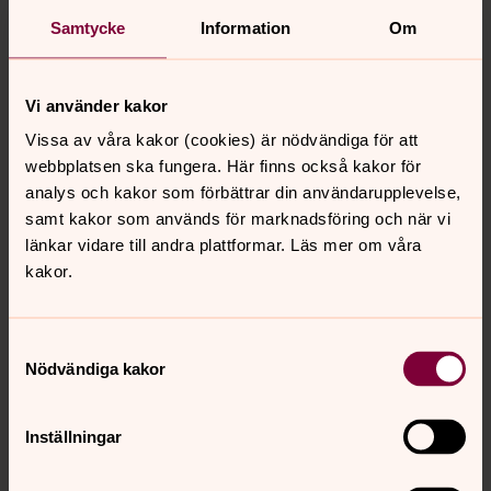
stift.
Samtycke
Information
Om
Arbetet genomfördes av byggnadsantikvarie Lisa
Skanser från Stiftelsen Kulturmiljövård och timmerman
Daniel Eriksson från Bygg & Hantverk i Karlskoga.
Vi använder kakor
Här kan du ladda ner slutrapporten om medeltida
Vissa av våra kakor (cookies) är nödvändiga för att
takstolar (pdf).
webbplatsen ska fungera. Här finns också kakor för
analys och kakor som förbättrar din användarupplevelse,
samt kakor som används för marknadsföring och när vi
länkar vidare till andra plattformar. Läs mer om våra
kakor.
Samtyckesval
Nödvändiga kakor
Inställningar