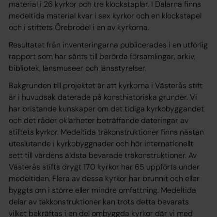
material i 26 kyrkor och tre klockstaplar. I Dalarna finns
medeltida material kvar i sex kyrkor och en klockstapel
och i stiftets Örebrodel i en av kyrkorna.
Resultatet från inventeringarna publicerades i en utförlig
rapport som har sänts till berörda församlingar, arkiv,
bibliotek, länsmuseer och länsstyrelser.
Bakgrunden till projektet är att kyrkorna i Västerås stift
är i huvudsak daterade på konsthistoriska grunder. Vi
har bristande kunskaper om det tidiga kyrkobyggandet
och det råder oklarheter beträffande dateringar av
stiftets kyrkor. Medeltida träkonstruktioner finns nästan
uteslutande i kyrkobyggnader och hör internationellt
sett till värdens äldsta bevarade träkonstruktioner. Av
Västerås stifts drygt 170 kyrkor har 65 uppförts under
medeltiden. Flera av dessa kyrkor har brunnit och eller
byggts om i större eller mindre omfattning. Medeltida
delar av takkonstruktioner kan trots detta bevarats
vilket bekräftas i en del ombyggda kyrkor där vi med