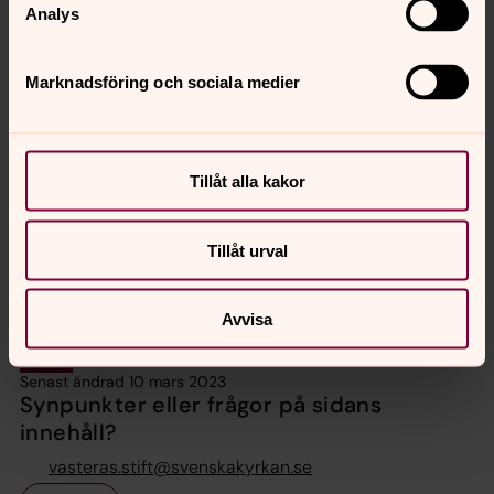
Analys
Marknadsföring och sociala medier
Anna Arrebäck Güthlein
Stiftsantikvarie, KAE-handläggare, Planering och
kansliledning, Västerås stift
Tillåt alla kakor
Direkt:
021-17 85 75
Mobil:
0703872910
anna.guthlein@svenskakyrkan.se
E-post:
Tillåt urval
Avvisa
Senast ändrad 10 mars 2023
Synpunkter eller frågor på sidans
innehåll?
vasteras.stift@svenskakyrkan.se