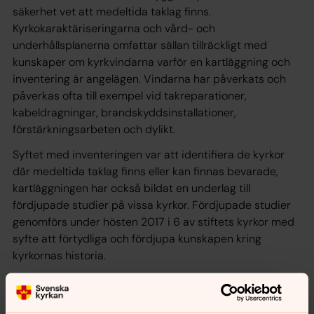
säkerhet vet att medeltida taklag finns.
Kyrkokaraktäriseringarna och vård- och
underhållsplanerna omfattar sällan tillräckligt med
kunskaper om kyrkvindarna varför en kartläggning och
inventering är angelägen. Vindarna har påverkats och
påverkas ofta till exempel vid takreparationer,
kabeldragningar, brandskyddsinstallationer,
förstärkningsarbeten och dylikt.
Syftet med inventeringen var att identifiera de kyrkor
där medeltida taklag finns eller kan finnas bevarade,
kartläggningen har också bildat en underlag till
fördjupade studier på vissa kyrkor. Fördjupade studier
genomförs under hösten 2017 i 6 av stiftets kyrkor med
syfte att förtydliga och fördjupa kunskapen kring
kyrkornas historia.
Liknande inventeringar har genomförts/genomförs inom
Linköpings stift, Strängnäs stift, Skara stift och Lunds