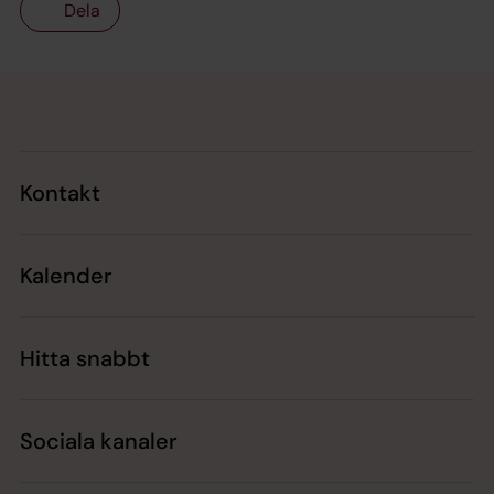
Dela
Tillbaka till toppen
Tillbaka till innehållet
Kontakt
Kalender
Hitta snabbt
Sociala kanaler