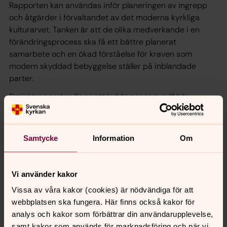
Rapporten kan användas inför planeringen av ingrepp
och åtgärder i förvaltandet av det moderna kyrkliga
kulturarvet. Tanken är att de olika medverkande i en
förändringsprocess ska få ett bättre planerat
samarbete och en ökad förståelse för kraven som
modern skyddad bebyggelse ställer på inblandade
parter.
Projektrapporten finns att ladda ner som pdf här.
Samtycke
Information
Om
Vi använder kakor
Vissa av våra kakor (cookies) är nödvändiga för att
webbplatsen ska fungera. Här finns också kakor för
analys och kakor som förbättrar din användarupplevelse,
samt kakor som används för marknadsföring och när vi