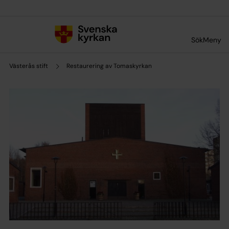
Till innehållet
Till undermeny
Sök
Meny
Västerås stift
Restaurering av Tomaskyrkan