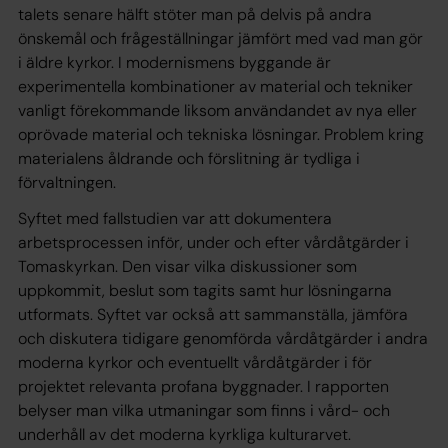
talets senare hälft stöter man på delvis på andra
önskemål och frågeställningar jämfört med vad man gör
i äldre kyrkor. I modernismens byggande är
experimentella kombinationer av material och tekniker
vanligt förekommande liksom användandet av nya eller
oprövade material och tekniska lösningar. Problem kring
materialens åldrande och förslitning är tydliga i
förvaltningen.
Syftet med fallstudien var att dokumentera
arbetsprocessen inför, under och efter vårdåtgärder i
Tomaskyrkan. Den visar vilka diskussioner som
uppkommit, beslut som tagits samt hur lösningarna
utformats. Syftet var också att sammanställa, jämföra
och diskutera tidigare genomförda vårdåtgärder i andra
moderna kyrkor och eventuellt vårdåtgärder i för
projektet relevanta profana byggnader. I rapporten
belyser man vilka utmaningar som finns i vård- och
underhåll av det moderna kyrkliga kulturarvet.