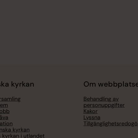
ka kyrkan
Om webbplats
örsamling
Behandling av
lem
personuppgifter
jobb
Kakor
åva
Lyssna
ation
Tillgänglighetsredogö
nska kyrkan
 kyrkan i utlandet