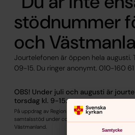
”Du är inte en
stödnummer fö
och Västmanl
Jourtelefonen är öppen hela augusti. T
09-15. Du ringer anonymt. 010-160 61 
OBS! Under juli och augusti är jourt
torsdag kl. 9-15.
På uppdrag av Region Dalarna har Västerås stift ö
samtalsstöd under coronapandemin. Samma numme
Västmanland.
Samtycke