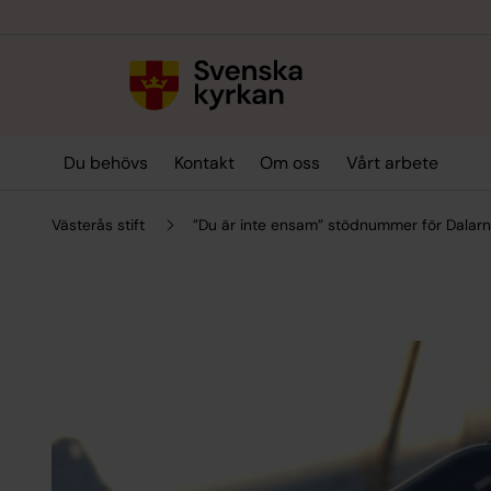
Till innehållet
Till undermeny
Du behövs
Kontakt
Om oss
Vårt arbete
Västerås stift
”Du är inte ensam” stödnummer för Dalar