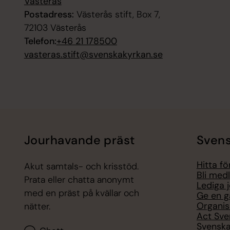
Västerås
Postadress:
Västerås stift, Box 7,
72103 Västerås
Telefon:
+46 21 178500
vasteras.stift@svenskakyrkan.se
Jourhavande präst
Svens
Hitta f
Akut samtals- och krisstöd.
Bli med
Prata eller chatta anonymt
Lediga 
med en präst på kvällar och
Ge en g
Organis
nätter.
Act Sve
Svenska