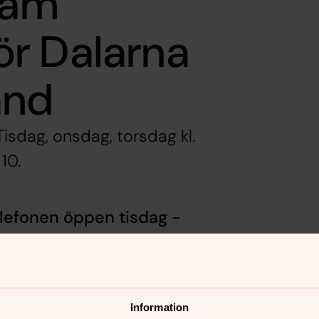
sam”
r Dalarna
and
isdag, onsdag, torsdag kl.
10.
elefonen öppen tisdag -
ppnat ytterligare ett telefonnummer för
r finns sedan tidigare även i
Information