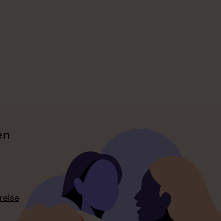
en
relse