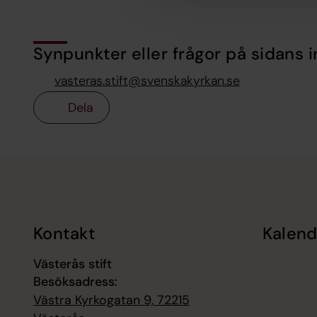
Synpunkter eller frågor på sidans i
vasteras.stift@svenskakyrkan.se
Dela
Tillbaka till toppen
Tillbaka till innehållet
Kontakt
Kalend
Västerås stift
Besöksadress:
Västra Kyrkogatan 9, 72215