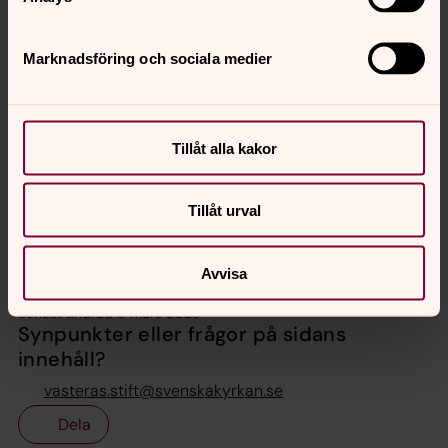
Marknadsföring och sociala medier
Anna Arrebäck Güthlein
Stiftsantikvarie, KAE-handläggare, Planering och
kansliledning, Västerås stift
Tillåt alla kakor
Direkt:
021-17 85 75
Mobil:
0703872910
anna.guthlein@svenskakyrkan.se
E-post:
Tillåt urval
Avvisa
Senast ändrad 6 mars 2023
Synpunkter eller frågor på sidans
innehåll?
vasteras.stift@svenskakyrkan.se
Dela