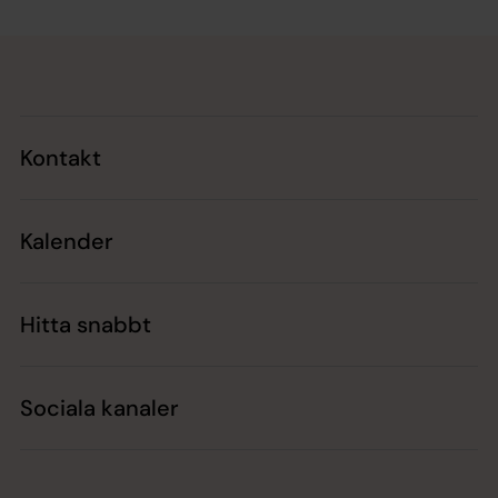
Tillbaka till toppen
Tillbaka till innehållet
Kontakt
Kalender
Hitta snabbt
Sociala kanaler