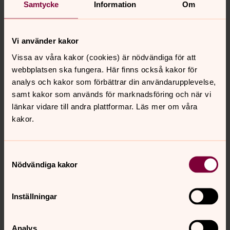
Hällefors kyrka
|
Idre
|
Jakobs kapell
|
Järnboås
|
Samtycke
Information
Om
Nornäs
|
Siknäs
|
Sågmyra
|
Sälen
|
Sörsjön
|
Vansbro
|
Vedevågs kyrka
|
Vikmanshyttan
|
Yttermalung
|
Vi använder kakor
Vissa av våra kakor (cookies) är nödvändiga för att
webbplatsen ska fungera. Här finns också kakor för
analys och kakor som förbättrar din användarupplevelse,
samt kakor som används för marknadsföring och när vi
länkar vidare till andra plattformar. Läs mer om våra
kakor.
Samtyckesval
Nödvändiga kakor
Inställningar
Analys