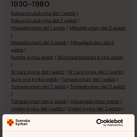
1930-1980
Kolsva brukskyrka del 1 webb
|
Kolsva brukskyrka del 2 webb
|
Mikaelikyrkan del 1 webb
|
Mikaelikyrkan del 2 webb
|
Mikaelikyrkan del 3 webb
|
Mikaeligården del 4
webb
|
Norrby kyrka webb
|
Skinnskattebergs kyrka webb
|
St Lars kykra del 1 webb
|
St Lars kyrka del 2 webb
|
Sura nya kyrka webb
|
Tomaskyrkan del 1 webb
|
Tomaskyrkan del 2 webb
|
Tomaskyrkan del 3 webb
|
Tomaskyrkan del 4 webb
|
Viksängskyrkan webb
|
Virsbo kyrka del 1 webb
|
Virsbo kyrka del 2 webb
|
Moderna kyrkor i Dalarna
|
Aspeboda
|
Enviken
|
Fellingsbro kyrka
|
Fors
|
Grythyttans kyrka
|
Grängesberg
|
Hagakyrkan
|
Hjulsjö kyrka
|
Horndal
|