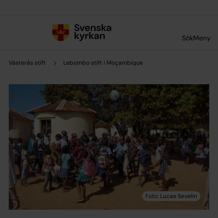
Till innehållet
Till undermeny
Sök
Meny
Västerås stift
Lebombo stift i Moçambique