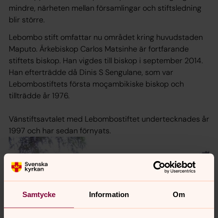
mindre, närheten mellan församlingar och stiftsledning
blir större.
Lebombo stift omfattar nu området kring huvudstaden
Maputo. Ärkebiskop Carlos Matsinhe är fortfarande
stiftets biskop. Han vigdes till biskop i september 2014.
Han efterträdde då Dinis S Sengulane, som var
Lebombostiftets första moçambikiske biskop och
tillträdde år 1976.
Vänstiftsavtalet med Lebombostiftet undertecknades år
1997 och har sedan förnyats.
Samtycke
Information
Om