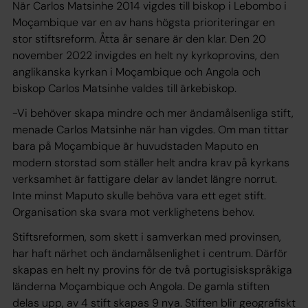
När Carlos Matsinhe 2014 vigdes till biskop i Lebombo i
Moçambique var en av hans högsta prioriteringar en
stor stiftsreform. Åtta år senare är den klar. Den 20
november 2022 invigdes en helt ny kyrkoprovins, den
anglikanska kyrkan i Moçambique och Angola och
biskop Carlos Matsinhe valdes till ärkebiskop.
-Vi behöver skapa mindre och mer ändamålsenliga stift,
menade Carlos Matsinhe när han vigdes. Om man tittar
bara på Moçambique är huvudstaden Maputo en
modern storstad som ställer helt andra krav på kyrkans
verksamhet är fattigare delar av landet längre norrut.
Inte minst Maputo skulle behöva vara ett eget stift.
Organisation ska svara mot verklighetens behov.
Stiftsreformen, som skett i samverkan med provinsen,
har haft närhet och ändamålsenlighet i centrum. Därför
skapas en helt ny provins för de två portugisiskspråkiga
länderna Moçambique och Angola. De gamla stiften
delas upp, av 4 stift skapas 9 nya. Stiften blir geografiskt