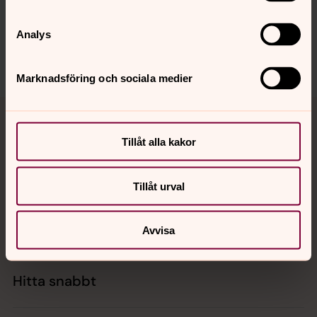
innehåll?
vasteras.stift@svenskakyrkan.se
Analys
Dela
Marknadsföring och sociala medier
Tillbaka till toppen
Tillbaka till innehållet
Tillåt alla kakor
Kontakt
Tillåt urval
Kalender
Avvisa
Hitta snabbt