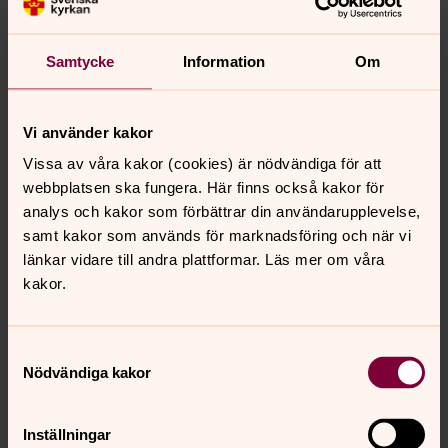
Personuppgiftsbiträde
Samtycke
Information
Om
En fysisk eller juridisk person, offentlig myndighet,
institution eller annat organ som behandlar
Vi använder kakor
personuppgifter för den personuppgiftsansvariges
räkning.
Vissa av våra kakor (cookies) är nödvändiga för att
webbplatsen ska fungera. Här finns också kakor för
analys och kakor som förbättrar din användarupplevelse,
Dataskyddsombud
samt kakor som används för marknadsföring och när vi
En fysisk person vars uppgift är att kontrollera
länkar vidare till andra plattformar. Läs mer om våra
dataskyddsförordningen följs inom organisationen,
kakor.
genom att till exempel utföra kontroller och
informationsinsatser.
Samtyckesval
Nödvändiga kakor
Senast ändrad 25 maj 2022
Inställningar
Synpunkter eller frågor på sidans