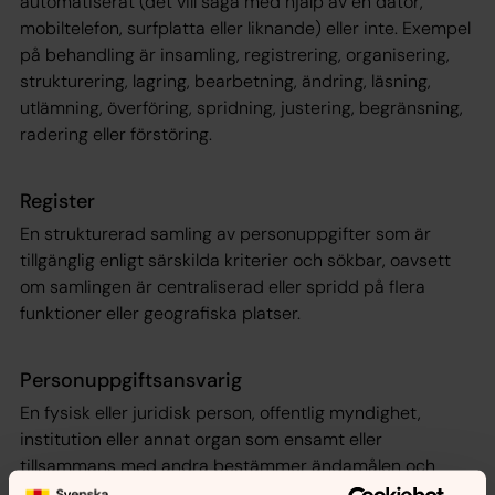
automatiserat (det vill säga med hjälp av en dator,
mobiltelefon, surfplatta eller liknande) eller inte. Exempel
på behandling är insamling, registrering, organisering,
strukturering, lagring, bearbetning, ändring, läsning,
utlämning, överföring, spridning, justering, begränsning,
radering eller förstöring.
Register
En strukturerad samling av personuppgifter som är
tillgänglig enligt särskilda kriterier och sökbar, oavsett
om samlingen är centraliserad eller spridd på flera
funktioner eller geografiska platser.
Personuppgiftsansvarig
En fysisk eller juridisk person, offentlig myndighet,
institution eller annat organ som ensamt eller
tillsammans med andra bestämmer ändamålen och
medlen för behandlingen av personuppgifter.