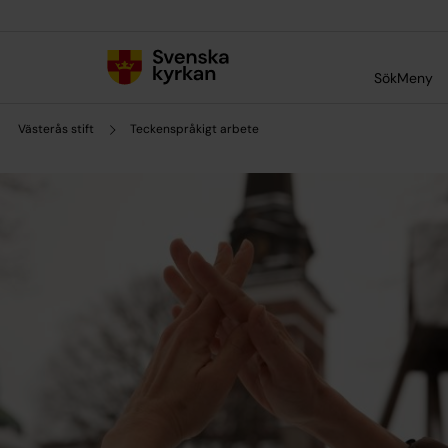
Till innehållet
Till undermeny
Sök
Meny
Västerås stift
Teckenspråkigt arbete