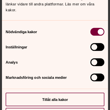
länkar vidare till andra plattformar. Läs mer om våra
kakor.
Samtyckesval
Nödvändiga kakor
Maja Hellöre
Assistent teckenspråkigt arbete, Västerås stift
Inställningar
SMS:
073 513 06 14
maja.hellore@svenskakyrkan.se
E-post:
Analys
Marknadsföring och sociala medier
Senast ändrad 26 september 2024
Synpunkter eller frågor på sidans
Tillåt alla kakor
innehåll?