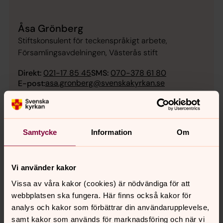
Åsa Grönberg
Stiftskonsulent för teckenspråkigt arbete,
Församlingsavdelningen, Västerås stift
Direkt:
021-17 85 45
SMS:
070-378 61 80
asa.gronberg@svenskakyrkan.se
E-post:
Samtycke
Information
Om
Vi använder kakor
Vissa av våra kakor (cookies) är nödvändiga för att
webbplatsen ska fungera. Här finns också kakor för
analys och kakor som förbättrar din användarupplevelse,
samt kakor som används för marknadsföring och när vi