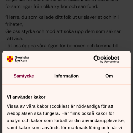
församlingar från olika kyrkor och samfund.
”Herre, du som kallade ditt folk ut ur slaveriet och in i
friheten,
Ge oss styrka och mod att söka upp dem som saknar
rättvisa.
Låt oss öppna våra ögon för behoven och komma till
undsättning.
Samla oss genom din helige Ande till den flock som hör
till Jesus Kristus, vår herde. Amen.”
Samtycke
Information
Om
Här kan du läsa mer om Böneveckan 2023.
Vi använder kakor
Vissa av våra kakor (cookies) är nödvändiga för att
Senast ändrad 18 januari 2023
Synpunkter eller frågor på sidans
webbplatsen ska fungera. Här finns också kakor för
innehåll?
analys och kakor som förbättrar din användarupplevelse,
samt kakor som används för marknadsföring och när vi
vasteras.stift@svenskakyrkan.se