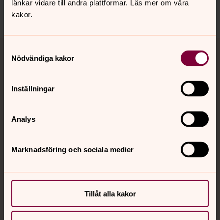
länkar vidare till andra plattformar. Läs mer om våra
Dela
kakor.
Tillbaka till toppen
Tillbaka till innehållet
Samtyckesval
Nödvändiga kakor
Inställningar
Kontakt
Analys
Kalender
Marknadsföring och sociala medier
Hitta snabbt
Tillåt alla kakor
Sociala kanaler