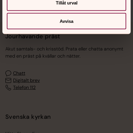
Tillåt urval
Avvisa
Jourhavande präst
Akut samtals- och krisstöd. Prata eller chatta anonymt
med en präst på kvällar och nätter.
Chatt
Digitalt brev
Telefon 112
Svenska kyrkan