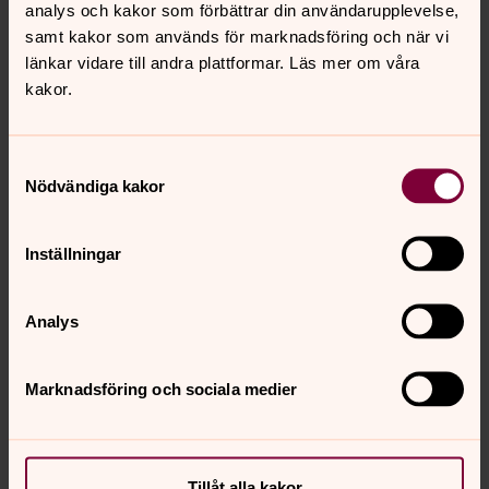
analys och kakor som förbättrar din användarupplevelse,
samt kakor som används för marknadsföring och när vi
länkar vidare till andra plattformar. Läs mer om våra
kakor.
Samtyckesval
Nödvändiga kakor
Inställningar
Analys
Marknadsföring och sociala medier
Senast ändrad 5 februari 2026
Synpunkter eller frågor på sidans
Tillåt alla kakor