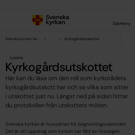
Till innehållet
Till undermeny
Sök
Meny
Svenska kyrkan Västerås
...
Kyrkogårdsutskottet
Lyssna
Kyrkogårdsutskottet
Här kan du läsa om den roll som kyrkorådets
kyrkogårdsutskott har och se vilka som sitter
i utskottet just nu. Längst ned på sidan hittar
du protokollen från utskottets möten.
Svenska kyrkan är huvudman för begravningsväsendet.
Det är ett uppdrag som kyrkan har fått av riksdagen.