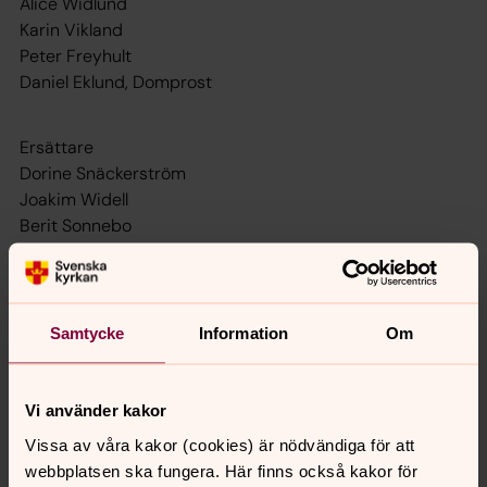
Alice Widlund
Karin Vikland
Peter Freyhult
Daniel Eklund,
Domprost
Ersättare
Dorine Snäckerström
Joakim Widell
Berit Sonnebo
Protokoll
Här kan du ladda ner protokoll från kyrkogårdsutskottets
Samtycke
Information
Om
sammanträden. Vill du ha protokoll från tidigare möten
kan du
kontakta oss
, så skickar vi dem till dig.
Vi använder kakor
Vissa av våra kakor (cookies) är nödvändiga för att
webbplatsen ska fungera. Här finns också kakor för