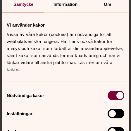
Samtycke
Information
Om
Tillbaka till toppen
Tillbaka till innehållet
Vi använder kakor
Vissa av våra kakor (cookies) är nödvändiga för att
webbplatsen ska fungera. Här finns också kakor för
Kontakt
analys och kakor som förbättrar din användarupplevelse,
samt kakor som används för marknadsföring och när vi
länkar vidare till andra plattformar. Läs mer om våra
Kalender
kakor.
Hitta snabbt
Samtyckesval
Nödvändiga kakor
Sociala kanaler
Inställningar