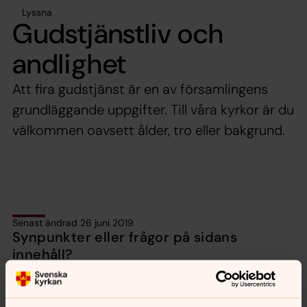
Lyssna
Gudstjänstliv och
andlighet
Att fira gudstjänst är en av församlingens
grundläggande uppgifter. Till våra kyrkor är du
välkommen oavsett ålder, tro eller bakgrund.
Senast ändrad 26 juni 2019
Synpunkter eller frågor på sidans
innehåll?
varo.pastorat@svenskakyrkan.se
Dela