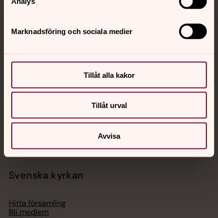
Analys
Marknadsföring och sociala medier
Jourhavande präst
Akut samtals- och krisstöd. Prata eller chatta anonymt
med en präst på kvällar och nätter.
Tillåt alla kakor
Chatt
Tillåt urval
Digitalt brev
Telefon 112
Avvisa
Svenska kyrkan
Hitta församling
Bli medlem