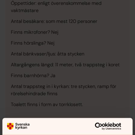
Öppettider: enligt överenskommelse med
vaktmästare
Antal besäkare: som mest 120 personer
Finns mikrofoner? Nej
Finns hörslinga? Nej
Antal bänkvaser/ljus: åtta stycken
Altargångens längd: 11 meter, två trappsteg i koret
Finns barnhörna? Ja
Antal trappsteg in i kyrkan: tre stycken, ramp för
rörelsehindrade finns
Toalett finns i form av torrklosett.