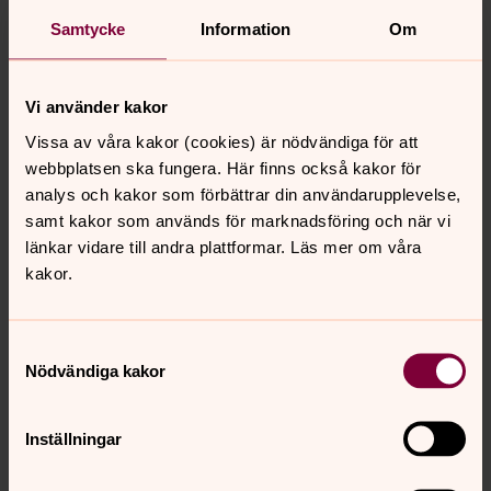
Samtycke
Information
Om
För att se innehållet behöver du acceptera kakor
för marknadsföring.
Vi använder kakor
Ändra dina marknadsföring för kakor
Vissa av våra kakor (cookies) är nödvändiga för att
webbplatsen ska fungera. Här finns också kakor för
analys och kakor som förbättrar din användarupplevelse,
samt kakor som används för marknadsföring och när vi
länkar vidare till andra plattformar. Läs mer om våra
För att se innehållet behöver du acceptera kakor
kakor.
för marknadsföring.
Ändra dina marknadsföring för kakor
Samtyckesval
Nödvändiga kakor
Inställningar