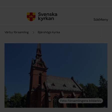
Till innehållet
Till undermeny
Sök
Meny
Värby församling
Bjärshögs kyrka