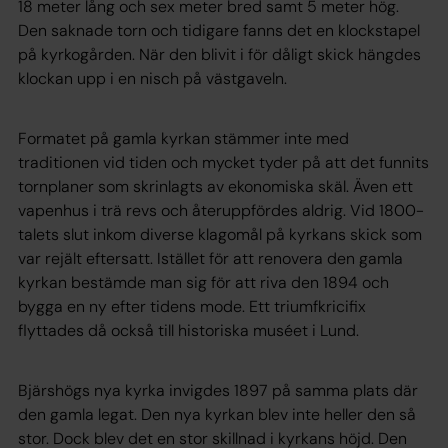
18 meter lång och sex meter bred samt 5 meter hög.
Den saknade torn och tidigare fanns det en klockstapel
på kyrkogården. När den blivit i för dåligt skick hängdes
klockan upp i en nisch på västgaveln.
Formatet på gamla kyrkan stämmer inte med
traditionen vid tiden och mycket tyder på att det funnits
tornplaner som skrinlagts av ekonomiska skäl. Även ett
vapenhus i trä revs och återuppfördes aldrig. Vid 1800-
talets slut inkom diverse klagomål på kyrkans skick som
var rejält eftersatt. Istället för att renovera den gamla
kyrkan bestämde man sig för att riva den 1894 och
bygga en ny efter tidens mode. Ett triumfkricifix
flyttades då också till historiska muséet i Lund.
Bjärshögs nya kyrka invigdes 1897 på samma plats där
den gamla legat. Den nya kyrkan blev inte heller den så
stor. Dock blev det en stor skillnad i kyrkans höjd. Den