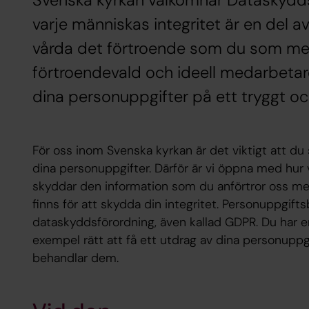
Svenska kyrkan välkomnar Dataskydds
varje människas integritet är en del av 
vårda det förtroende som du som medl
förtroendevald och ideell medarbetar
dina personuppgifter på ett tryggt och
För oss inom Svenska kyrkan är det viktigt att du
dina personuppgifter. Därför är vi öppna med hur v
skyddar den information som du anförtror oss med
finns för att skydda din integritet. Personuppgift
dataskyddsförordning, även kallad GDPR. Du har en
exempel rätt att få ett utdrag av dina personuppg
behandlar dem.