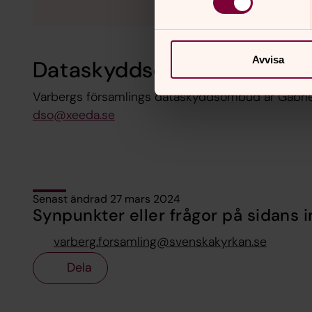
Avvisa
Dataskyddsombud
Varbergs församlings dataskyddsombud är Gabriel
dso@xeeda.se
Senast ändrad 27 mars 2024
Synpunkter eller frågor på sidans i
varberg.forsamling@svenskakyrkan.se
Dela