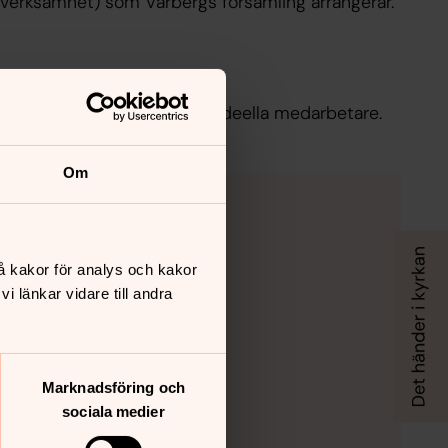
verksamhet) som Varbergs församling arrangerar.
betare
församling uppgifter kring ideella medarbetare.
Om
å kakor för analys och kakor
 länkar vidare till andra
Marknadsföring och
sociala medier