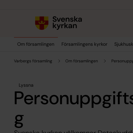
Till innehållet
Till undermeny
Om församlingen
Församlingens kyrkor
Sjukhus
Varbergs församling
Om församlingen
Personuppg
Lyssna
Personuppgift
g