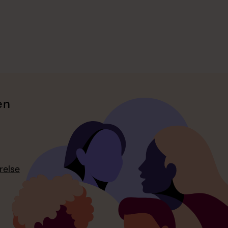
en
relse