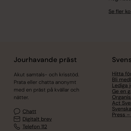
Se fler 
Jourhavande präst
Svens
Hitta f
Akut samtals- och krisstöd.
Bli med
Prata eller chatta anonymt
Lediga 
med en präst på kvällar och
Ge en g
Organis
nätter.
Act Sve
Svenska
Chatt
Press – 
Digitalt brev
Telefon 112