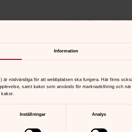
Ideella medar
rsamling
Så här behandlar Varbergs 
Information
) är nödvändiga för att webbplatsen ska fungera. Här finns ocks
pplevelse, samt kakor som används för marknadsföring och när vi
 kakor.
Inställningar
Analys