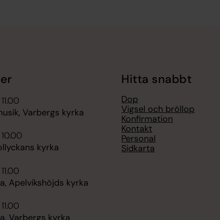
er
Hitta snabbt
Dop
 11.00
Vigsel och bröllop
usik, Varbergs kyrka
Konfirmation
Kontakt
 10.00
Personal
ollyckans kyrka
Sidkarta
 11.00
, Apelvikshöjds kyrka
 11.00
, Varbergs kyrka