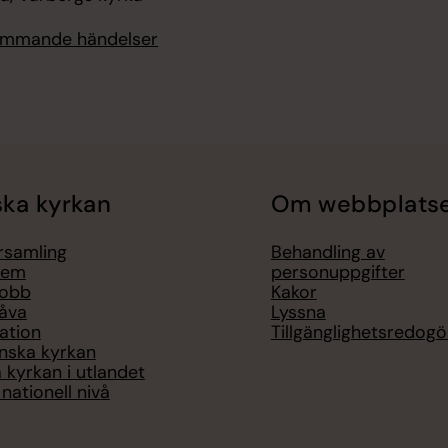
kommande händelser
ka kyrkan
Om webbplats
örsamling
Behandling av
lem
personuppgifter
jobb
Kakor
åva
Lyssna
ation
Tillgänglighetsredogö
nska kyrkan
 kyrkan i utlandet
nationell nivå