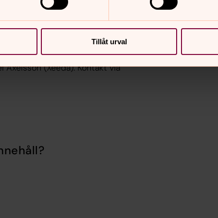
Tillåt urval
 Axelsson (Xeeda). Kontakt via
nnehåll?