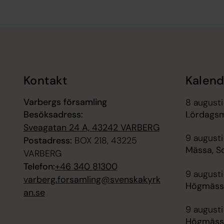
Tillbaka till toppen
Tillbaka till innehållet
Kontakt
Kalend
Varbergs församling
8 augusti
Besöksadress:
Lördagsm
Sveagatan 24 A, 43242 VARBERG
9 augusti
Postadress:
BOX 218, 43225
Mässa, S
VARBERG
Telefon:
+46 340 81300
9 augusti
varberg.forsamling@svenskakyrk
Högmässa
an.se
9 augusti
Högmässa