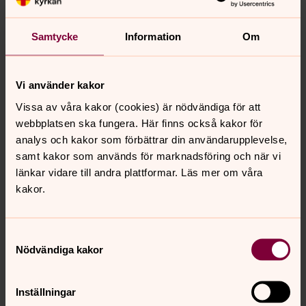
Pilgrimslivet innehåller många delar som är viktiga för
människans psykiska hälsa. Diakonen och socionomen Li
Samtycke
Information
Om
Almgren tror att alla skulle må bra av att pilgrimsvandra.
Ungas utmaningar
Vi använder kakor
Elsa Björling delar med sig av sin analys av vad som är
Vissa av våra kakor (cookies) är nödvändiga för att
de största problemen och utmaningarna i Varberg.
webbplatsen ska fungera. Här finns också kakor för
analys och kakor som förbättrar din användarupplevelse,
När kriget är nära
samt kakor som används för marknadsföring och när vi
länkar vidare till andra plattformar. Läs mer om våra
Ulla Bonebjär var sjuksköterska på Röda Korsets sjukhus
kakor.
i Kabul under inbördeskriget. Innan det var det många
andra uppdrag för Röda Korset och FN.
Samtyckesval
När Varbergs platser blir levande
Nödvändiga kakor
Peter Börjesson har arbetat som guide och föreläsare i
Varberg under 28 år. Han är full av berättelser om dåtida
Inställningar
och nutida platser och människor och vågar gissa lite