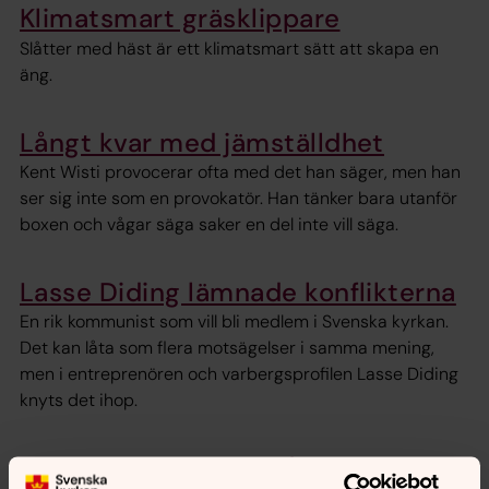
Klimatsmart gräsklippare
Slåtter med häst är ett klimatsmart sätt att skapa en
äng.
Långt kvar med jämställdhet
Kent Wisti provocerar ofta med det han säger, men han
ser sig inte som en provokatör. Han tänker bara utanför
boxen och vågar säga saker en del inte vill säga.
Lasse Diding lämnade konflikterna
En rik kommunist som vill bli medlem i Svenska kyrkan.
Det kan låta som flera motsägelser i samma mening,
men i entreprenören och varbergsprofilen Lasse Diding
knyts det ihop.
När hela människan får vara med