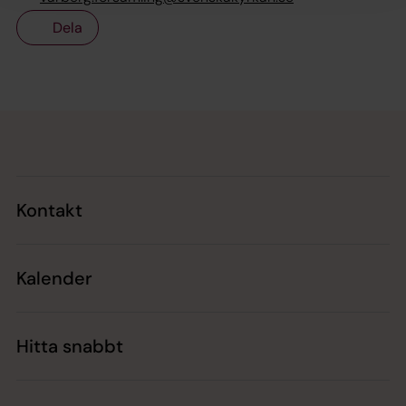
Dela
Tillbaka till toppen
Tillbaka till innehållet
Kontakt
Kalender
Hitta snabbt