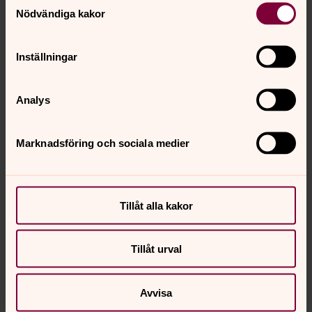
Nödvändiga kakor
Inställningar
Räkna ut
din kyrkoavgift
Stjärna (*) betyder att du måste fylla i fältet.
Analys
Marknadsföring och sociala medier
Adress
*
Tillåt alla kakor
Tillåt urval
Jag är över 65 år.
Avvisa
Räkna ut din kyrkoavgift