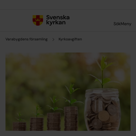
Till innehållet
Till undermeny
Sök
Meny
Varabygdens församling
Kyrkoavgiften