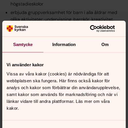
högstadieskolor
erbjuda gruppverksamhet för barn i alla åldrar med
olika aktiviteter: undervisning, barnkör, kreativitet,
pyssel och frivillig musikundervisning.
förrätta dop-, vigsel- och begravningsgudstjänster
med präst, kyrkomusiker och kyrkvaktmästare
Samtycke
Information
Om
leda ungdomar att upptäcka, växa och leva i kristen
tro genom att delta i konfirmand-, ungdomsgrupper
och gudstjänster m.m. m.m.
Vi använder kakor
Allt detta är oftast helt kostnadsfritt för deltagarna för
Vissa av våra kakor (cookies) är nödvändiga för att
att ingen ska vara utanför sin gemenskap och kyrka.
webbplatsen ska fungera. Här finns också kakor för
Ibland tas en självkostnad ut för kaffet eller i
analys och kakor som förbättrar din användarupplevelse,
förekommande fall lunchen.
samt kakor som används för marknadsföring och när vi
länkar vidare till andra plattformar. Läs mer om våra
kakor.
Tack för att du gör detta möjligt!
Du kan räkna ut din kyrkoavgift i uträknaren nedan.
Samtyckesval