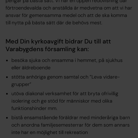
pengar på bästa sätt. Vi har en öppen redovisning där
förtroendevalda och anställda är medvetna om att vi har
ansvar för gemensamma medel och att de ska komma
till nytta på bästa sätt där de behövs mest.
Med Din kyrkoavgift bidrar Du till att
Varabygdens församling kan:
besöka sjuka och ensamma i hemmet, på sjukhus
eller äldreboende
stötta anhöriga genom samtal och ”Leva vidare-
grupper”
utöva diakonal verksamhet för att bryta ofrivillig
isolering och ge stöd för människor med olika
funktionshinder mm.
bistå ensamstående föräldrar med minderåriga barn
och anordna familjesemesterrar för dem som annars
inte har en möjlighet till rekreation