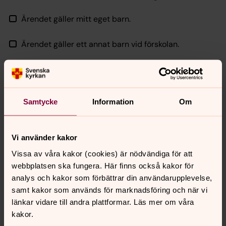
Ärendet gäller mitt eget barn.
Ärendet gäller ett annat barn vid förskolan.
Ärendet gäller personal vid förskolan.
Ärendet gäller kränkande behandling.
Samtycke
Information
Om
Ärendet gäller förskolans ute- eller inomhusmiljö.
Vi använder kakor
Ärendet gäller mat eller allergier/överkänslighet.
Vissa av våra kakor (cookies) är nödvändiga för att
webbplatsen ska fungera. Här finns också kakor för
Ärendet är av pedagogisk art.
analys och kakor som förbättrar din användarupplevelse,
samt kakor som används för marknadsföring och när vi
länkar vidare till andra plattformar. Läs mer om våra
kakor.