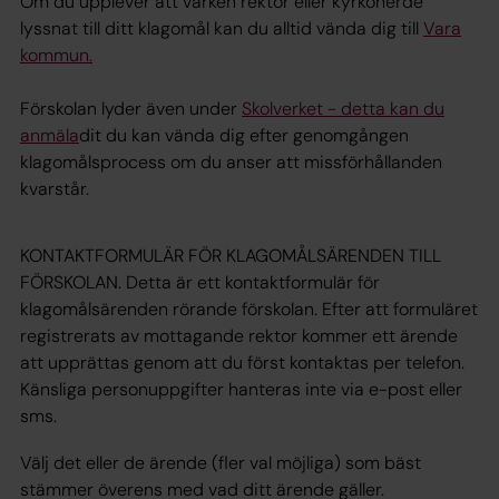
Om du upplever att varken rektor eller kyrkoherde
lyssnat till ditt klagomål kan du alltid vända dig till
Vara
kommun.
Förskolan lyder även under
Skolverket - detta kan du
anmäla
dit du kan vända dig efter genomgången
klagomålsprocess om du anser att missförhållanden
kvarstår.
KONTAKTFORMULÄR FÖR KLAGOMÅLSÄRENDEN TILL
FÖRSKOLAN. Detta är ett kontaktformulär för
klagomålsärenden rörande förskolan. Efter att formuläret
registrerats av mottagande rektor kommer ett ärende
att upprättas genom att du först kontaktas per telefon.
Känsliga personuppgifter hanteras inte via e-post eller
sms.
Välj det eller de ärende (fler val möjliga) som bäst
stämmer överens med vad ditt ärende gäller.