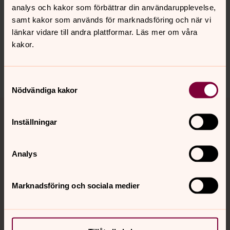
Synpunkter eller frågor på sidans
analys och kakor som förbättrar din användarupplevelse,
innehåll?
samt kakor som används för marknadsföring och när vi
länkar vidare till andra plattformar. Läs mer om våra
vallingby.forsamling@svenskakyrkan.se
kakor.
Dela
Samtyckesval
Nödvändiga kakor
Tillbaka till toppen
Tillbaka till innehållet
Inställningar
Kontakt
Analys
Marknadsföring och sociala medier
Kalender