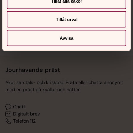
Hitta snabbt
Tillåt alla kakor
Tillåt urval
Sociala kanaler
Avvisa
Jourhavande präst
Akut samtals- och krisstöd. Prata eller chatta anonymt
med en präst på kvällar och nätter.
Chatt
Digitalt brev
Telefon 112