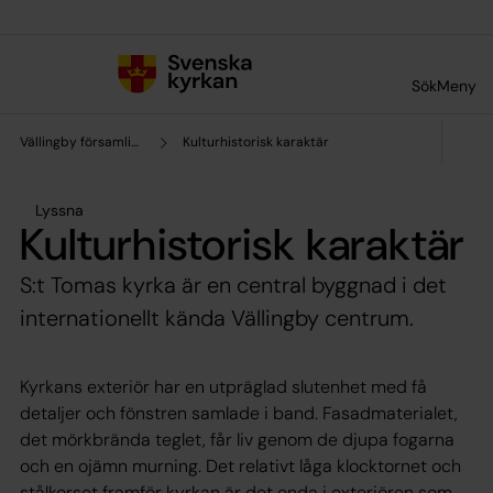
Till innehållet
Till undermeny
Sök
Meny
Vällingby församling
Kulturhistorisk karaktär
Lyssna
Kulturhistorisk karaktär
S:t Tomas kyrka är en central byggnad i det
internationellt kända Vällingby centrum.
Kyrkans exteriör har en utpräglad slutenhet med få
detaljer och fönstren samlade i band. Fasadmaterialet,
det mörkbrända teglet, får liv genom de djupa fogarna
och en ojämn murning. Det relativt låga klocktornet och
stålkorset framför kyrkan är det enda i exteriören som