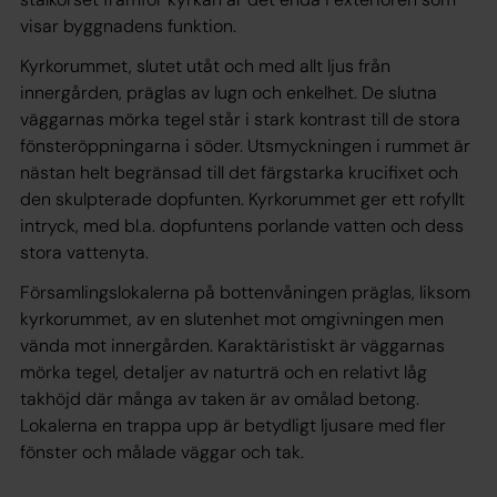
visar byggnadens funktion.
Kyrkorummet, slutet utåt och med allt ljus från
innergården, präglas av lugn och enkelhet. De slutna
väggarnas mörka tegel står i stark kontrast till de stora
fönsteröppningarna i söder. Utsmyckningen i rummet är
nästan helt begränsad till det färgstarka krucifixet och
den skulpterade dopfunten. Kyrkorummet ger ett rofyllt
intryck, med bl.a. dopfuntens porlande vatten och dess
stora vattenyta.
Församlingslokalerna på bottenvåningen präglas, liksom
kyrkorummet, av en slutenhet mot omgivningen men
vända mot innergården. Karaktäristiskt är väggarnas
mörka tegel, detaljer av naturträ och en relativt låg
takhöjd där många av taken är av omålad betong.
Lokalerna en trappa upp är betydligt ljusare med fler
fönster och målade väggar och tak.