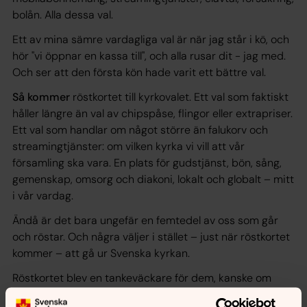
bolån. Alla dessa val.
Ett av mina sämre vardagliga val är när jag står i kö, och
hör "vi öppnar en kassa till", och alla rusar dit - jag med.
Och ser att den första kön hade varit ett bättre val.
Så kommer
röstkortet till kyrkovalet. Ett val som faktiskt
håller längre än val av chipspåse, flingor eller extrapriser.
Ett val som handlar om något större än falukorv och
streamingtjänster: om vilken kyrka vi vill att vår
församling ska vara. En plats för gudstjänst, bön, sång,
gemenskap, omsorg och diakoni, lokalt och globalt – mitt
i vår vardag.
Ändå är det bara ungefär en femtedel av oss som går
och röstar. Och några väljer i stället – just när röstkortet
kommer – att gå ur Svenska kyrkan.
Röstkortet blev en tankeväckare för dem, kanske om
något som inte känns relevant. Också det är ett val. Att