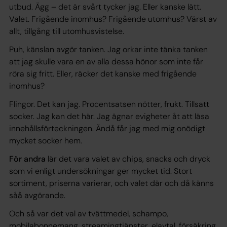
utbud. Ägg – det är svårt tycker jag. Eller kanske lätt.
Valet. Frigående inomhus? Frigående utomhus? Värst av
allt, tillgång till utomhusvistelse.
Puh, känslan avgör tanken. Jag orkar inte tänka tanken
att jag skulle vara en av alla dessa hönor som inte får
röra sig fritt. Eller, räcker det kanske med frigående
inomhus?
Flingor. Det kan jag. Procentsatsen nötter, frukt. Tillsatt
socker. Jag kan det här. Jag ägnar evigheter åt att läsa
innehållsförteckningen. Ändå får jag med mig onödigt
mycket socker hem.
För andra
lär det vara valet av chips, snacks och dryck
som vi enligt undersökningar ger mycket tid. Stort
sortiment, priserna varierar, och valet där och då känns
såå avgörande.
Och så var det val av tvättmedel, schampo,
mobilabonnemang, streamingtjänster, elavtal, försäkring,