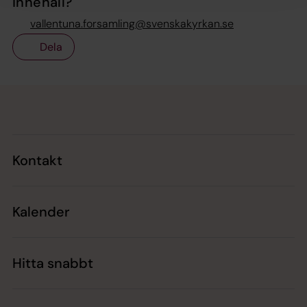
innehåll?
vallentuna.forsamling@svenskakyrkan.se
Dela
Tillbaka till toppen
Tillbaka till innehållet
Kontakt
Kalender
Hitta snabbt