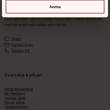
Avvisa
Jourhavande präst
Akut samtals- och krisstöd. Prata eller chatta anonymt
med en präst på kvällar och nätter.
Chatt
Digitalt brev
Telefon 112
Svenska kyrkan
Hitta församling
Bli medlem
Lediga jobb
Ge en gåva
Organisation