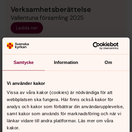
Verksamhetsberättelse
Vallentuna församling 2025
Ladda ner
Samtycke
Information
Om
Senast ändrad 22 maj 2026
Synpunkter eller frågor på sidans
innehåll?
Vi använder kakor
vallentuna.forsamling@svenskakyrkan.se
Vissa av våra kakor (cookies) är nödvändiga för att
webbplatsen ska fungera. Här finns också kakor för
Dela
analys och kakor som förbättrar din användarupplevelse,
samt kakor som används för marknadsföring och när vi
länkar vidare till andra plattformar. Läs mer om våra
kakor.
Tillbaka till toppen
Tillbaka till innehållet