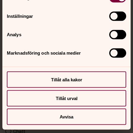
Kalender
Inställningar
Hitta snabbt
Analys
Sociala kanaler
Marknadsföring och sociala medier
Tillåt alla kakor
Jourhavande präst
Tillåt urval
Akut samtals- och krisstöd. Prata eller chatta anonymt
med en präst på kvällar och nätter.
Avvisa
Chatt