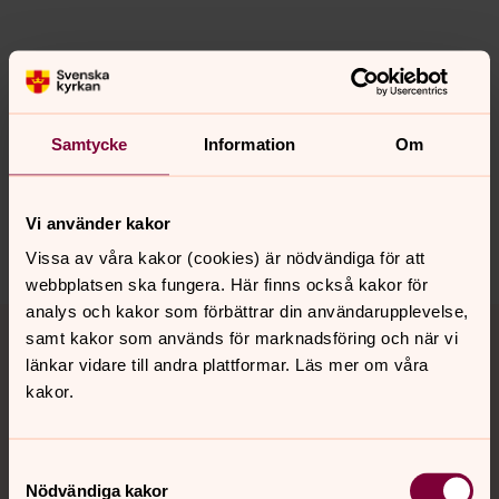
Senast ändrad 18 januari 2024
Synpunkter eller frågor på sidans
Samtycke
Information
Om
innehåll?
valbo-hedesunda.pastorat@svenskakyrkan.se
Vi använder kakor
Dela
Vissa av våra kakor (cookies) är nödvändiga för att
webbplatsen ska fungera. Här finns också kakor för
analys och kakor som förbättrar din användarupplevelse,
Tillbaka till toppen
Tillbaka till innehållet
samt kakor som används för marknadsföring och när vi
länkar vidare till andra plattformar. Läs mer om våra
kakor.
Kontakt
Samtyckesval
Nödvändiga kakor