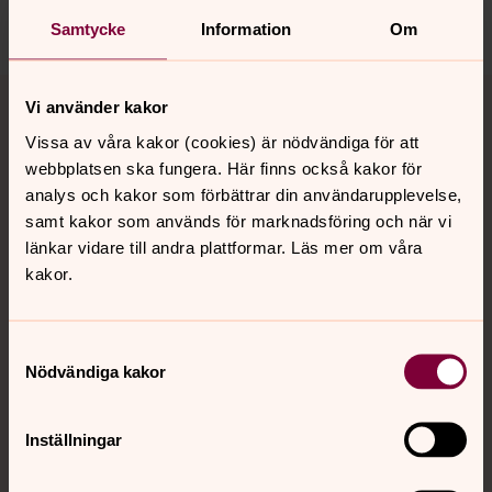
Dela
Samtycke
Information
Om
Tillbaka till toppen
Tillbaka till innehållet
Vi använder kakor
Vissa av våra kakor (cookies) är nödvändiga för att
webbplatsen ska fungera. Här finns också kakor för
Kontakt
analys och kakor som förbättrar din användarupplevelse,
samt kakor som används för marknadsföring och när vi
länkar vidare till andra plattformar. Läs mer om våra
Kalender
kakor.
Samtyckesval
Hitta snabbt
Nödvändiga kakor
Sociala kanaler
Inställningar