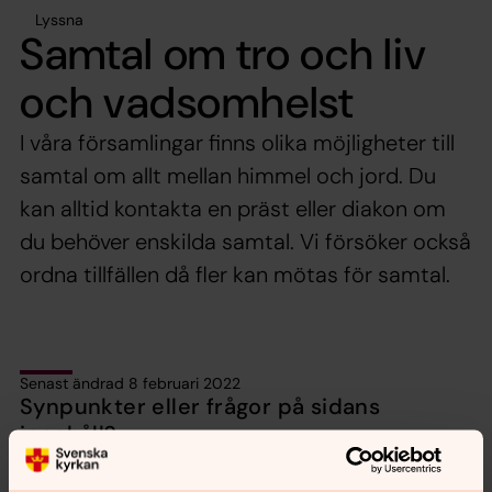
Lyssna
Samtal om tro och liv
och vadsomhelst
I våra församlingar finns olika möjligheter till
samtal om allt mellan himmel och jord. Du
kan alltid kontakta en präst eller diakon om
du behöver enskilda samtal. Vi försöker också
ordna tillfällen då fler kan mötas för samtal.
Senast ändrad 8 februari 2022
Synpunkter eller frågor på sidans
innehåll?
uppvidinge.pastorat@svenskakyrkan.se