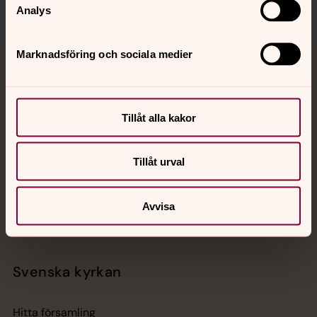
Analys
Marknadsföring och sociala medier
Jourhavande präst
Akut samtals- och krisstöd. Prata eller chatta anonymt
Tillåt alla kakor
med en präst på kvällar och nätter.
Tillåt urval
Chatt
Digitalt brev
Telefon 112
Avvisa
Svenska kyrkan
Hitta församling