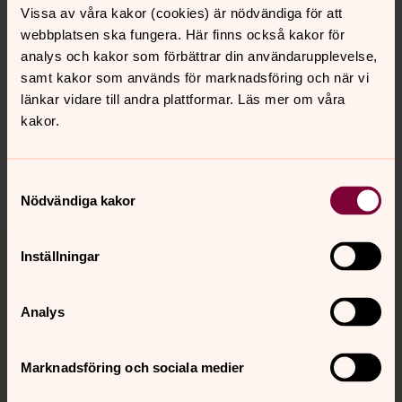
Vissa av våra kakor (cookies) är nödvändiga för att
webbplatsen ska fungera. Här finns också kakor för
Senast ändrad 27 juni 2026
analys och kakor som förbättrar din användarupplevelse,
Synpunkter eller frågor på sidans
samt kakor som används för marknadsföring och när vi
innehåll?
länkar vidare till andra plattformar. Läs mer om våra
uppvidinge.pastorat@svenskakyrkan.se
kakor.
Dela
Samtyckesval
Nödvändiga kakor
Tillbaka till toppen
Tillbaka till innehållet
Inställningar
Analys
Kontakt
Marknadsföring och sociala medier
Kalender