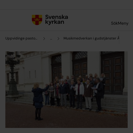
Till innehållet
Till undermeny
Sök
Meny
Uppvidinge pastorat
...
Musikmedverkan i gudstjänster Åseda