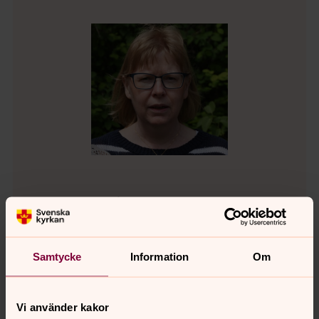
Rosemary Karlsson
Kantor
Direkt:
0474-124 55
Samtycke
Information
Om
rosemary.karlsson@svenskakyrkan.se
E-post:
Vi använder kakor