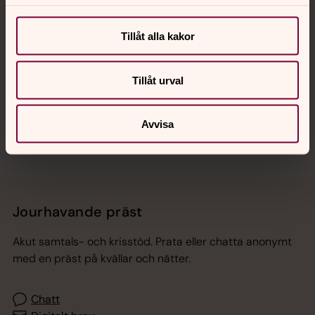
Tillåt alla kakor
Hitta snabbt
Tillåt urval
Sociala kanaler
Avvisa
Jourhavande präst
Akut samtals- och krisstöd. Prata eller chatta anonymt
med en präst på kvällar och nätter.
Chatt