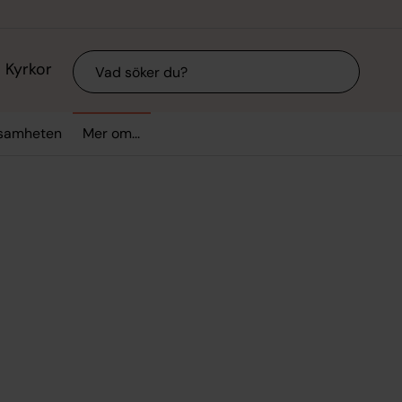
Sök
Kyrkor
ksamheten
Mer om...