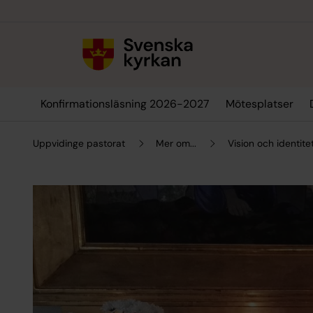
Till innehållet
Till undermeny
Konfirmationsläsning 2026-2027
Mötesplatser
Uppvidinge pastorat
Mer om...
Vision och identite