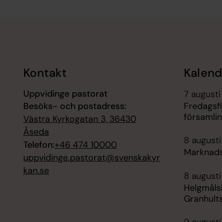
Tillbaka till toppen
Tillbaka till innehållet
Kontakt
Kalend
Uppvidinge pastorat
7 augusti
Besöks- och postadress:
Fredagsfi
församli
Västra Kyrkogatan 3, 36430
Åseda
8 augusti
Telefon:
+46 474 10000
Marknads
uppvidinge.pastorat@svenskakyr
kan.se
8 augusti
Helgmåls
Granhult