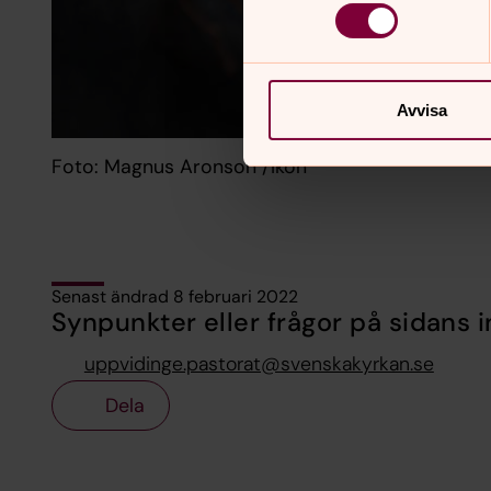
Avvisa
Foto: Magnus Aronson /Ikon
Senast ändrad 8 februari 2022
Synpunkter eller frågor på sidans i
uppvidinge.pastorat@svenskakyrkan.se
Dela