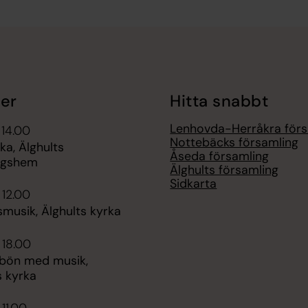
er
Hitta snabbt
Lenhovda-Herråkra förs
 14.00
Nottebäcks församling
ka, Älghults
Åseda församling
ngshem
Älghults församling
Sidkarta
 12.00
musik, Älghults kyrka
 18.00
bön med musik,
s kyrka