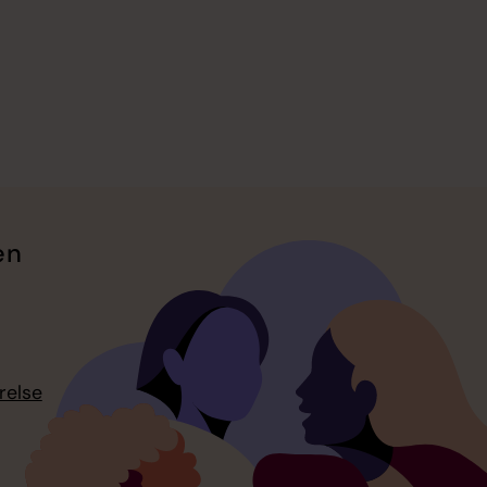
en
relse