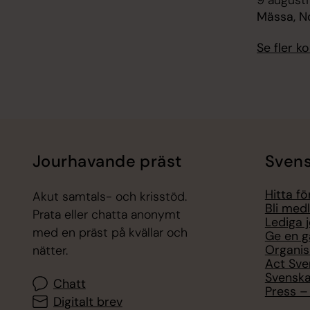
9 augusti
Mässa, N
Se fler 
Jourhavande präst
Svens
Hitta f
Akut samtals- och krisstöd.
Bli med
Prata eller chatta anonymt
Lediga 
med en präst på kvällar och
Ge en g
Organis
nätter.
Act Sve
Svenska
Chatt
Press – 
Digitalt brev