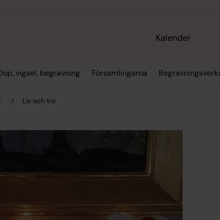
Kalender
Dop, vigsel, begravning
Församlingarna
Begravningsver
t
Liv och tro