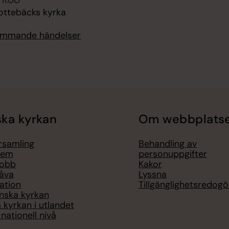
 11.00
ottebäcks kyrka
kommande händelser
ka kyrkan
Om webbplats
örsamling
Behandling av
lem
personuppgifter
jobb
Kakor
åva
Lyssna
ation
Tillgänglighetsredogö
nska kyrkan
 kyrkan i utlandet
nationell nivå